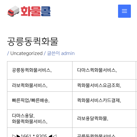
콘텐츠로
MAI
건너뛰기
MEN
포스트
탐색
공릉동퀵화물
/
Uncategorized
/ 글쓴이
admin
공릉동퀵화물서비스,
다마스퀵화물서비스,
라보퀵화물서비스,
퀵화물서비스요금조회,
빠른픽업/빠른배송,
퀵화물서비스카드결제,
다마스용달,
라보용달퀵화물,
화물퀵화물서비스,
▷▶1661 * 8205 ◀◁
공릉동퀵화물서비스,