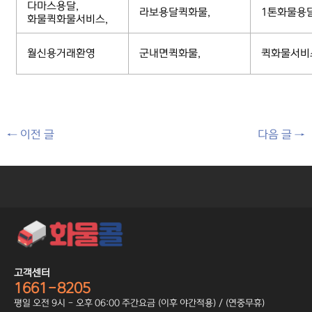
다마스용달,
라보용달퀵화물,
1톤화물용
화물퀵화물서비스,
월신용거래환영
군내면퀵화물,
퀵화물서비
←
이전 글
다음 글
→
고객센터
1661-8205
평일 오전 9시 - 오후 06:00 주간요금 (이후 야간적용) / (연중무휴)