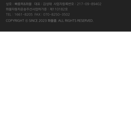
상호 : 빠름퀵&화물 대표 : 김성태 사업자등록번호 : 217-09-89402
화물자동차운송주선사업허가증 : 제110182호
TEL : 1661-8205 FAX : 070-8250-3502
COPYRIGHT ⓒ SINCE 2023 화물콜. ALL RIGHTS RESERVED.