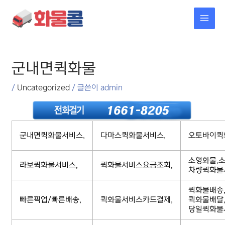
콘텐츠로
MAI
건너뛰기
MEN
포스트
탐색
군내면퀵화물
/
Uncategorized
/ 글쓴이
admin
군내면퀵화물서비스,
다마스퀵화물서비스,
오토바이퀵
소형화물,소
라보퀵화물서비스,
퀵화물서비스요금조회,
차량퀵화물
퀵화물배송
빠른픽업/빠른배송,
퀵화물서비스카드결제,
퀵화물배달
당일퀵화물