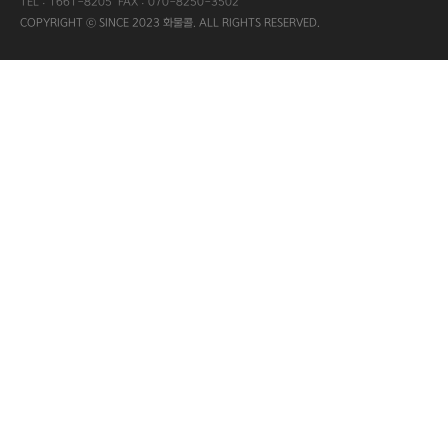
TEL : 1661-8205 FAX : 070-8250-3502
COPYRIGHT ⓒ SINCE 2023 화물콜. ALL RIGHTS RESERVED.