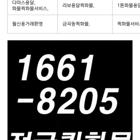
다마스용달,
라보용달퀵화물,
1톤화물용
화물퀵화물서비스,
월신용거래환영
금곡동퀵화물,
퀵화물서비