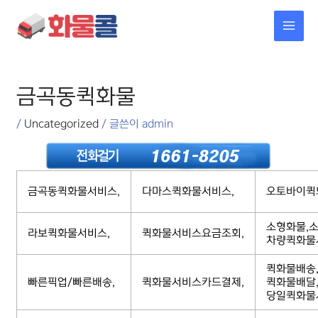
콘텐츠로
MAI
건너뛰기
MEN
포스트
탐색
금곡동퀵화물
/
Uncategorized
/ 글쓴이
admin
금곡동퀵화물서비스,
다마스퀵화물서비스,
오토바이퀵
소형화물,소
라보퀵화물서비스,
퀵화물서비스요금조회,
차량퀵화물
퀵화물배송
빠른픽업/빠른배송,
퀵화물서비스카드결제,
퀵화물배달
당일퀵화물