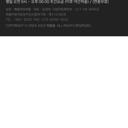
평일 오전 9시 - 오후 06:00 주간요금 (이후 야간적용) / (연중무휴)
상호 : 빠름퀵&화물 대표 : 김성태 사업자등록번호 : 217-09-89402
화물자동차운송주선사업허가증 : 제110182호
TEL : 1661-8205 FAX : 070-8250-3502
COPYRIGHT ⓒ SINCE 2023 화물콜. ALL RIGHTS RESERVED.