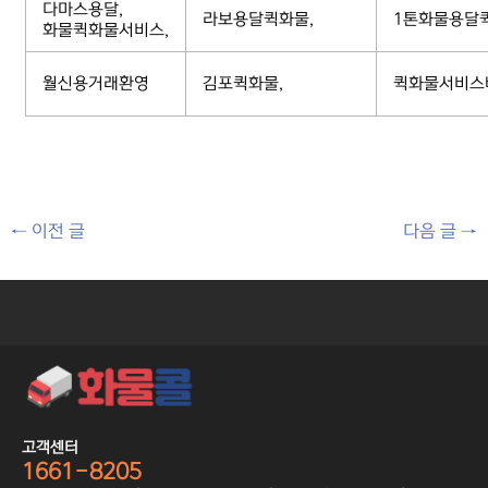
다마스용달,
라보용달퀵화물,
1톤화물용달
화물퀵화물서비스,
월신용거래환영
김포퀵화물,
퀵화물서비스
←
이전 글
다음 글
→
고객센터
1661-8205