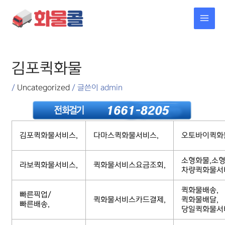
콘텐츠로
MAI
건너뛰기
MEN
포스트
탐색
김포퀵화물
/
Uncategorized
/ 글쓴이
admin
김포퀵화물서비스,
다마스퀵화물서비스,
오토바이퀵화
소형화물,소형
라보퀵화물서비스,
퀵화물서비스요금조회,
차량퀵화물서
퀵화물배송,
빠른픽업/
퀵화물서비스카드결제,
퀵화물배달,
빠른배송,
당일퀵화물서