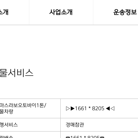
소개
사업소개
운송정보
말
사업영역
실시간 화물접
등록사항
소형화물(다마스,라보)
화물차량제원
수도권 화물운송
전국화물 운송료
화물서비스
전국화물운송
혼적화물 운송료
오토바이퀵사업부
화물운송 이용
전국함바(혼적)차량
고속버스터미널-
마스라보오토바이1톤/
▷▶1661 * 8205 ◀◁
물차량
행서비스
경매참관