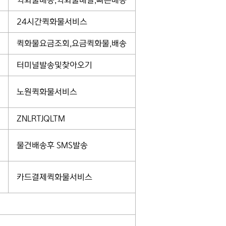
퀵화물배송,퀵화물배달,빠른배송
24시간퀵화물서비스
퀵화물요금조회,요금퀵화물,배송
터미널발송및찾아오기
노원퀵화물서비스
ZNLRTJQLTM
물건배송후 SMS발송
카드결제퀵화물서비스