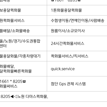
람배송
☎1661 * 8205☎
보용달퀵화물
1톤화물용달퀵화물
원퀵화물서비스
수험생이동/연예인이동/사람배송
플배달/소화물배송
원룸이사/소규모이사
울/노원/경기/수도권통합
24시간퀵화물서비스
센터
물용달화물/각종차량대기
퀵화물서비스/킥서비스
화물배달,
quick.service
달퀵화물빠른퀵화물
1661 * 8205☎
첨단 Gps 관제 시스템
화물써비스
 8205◀◁노원 다마스퀵화물,