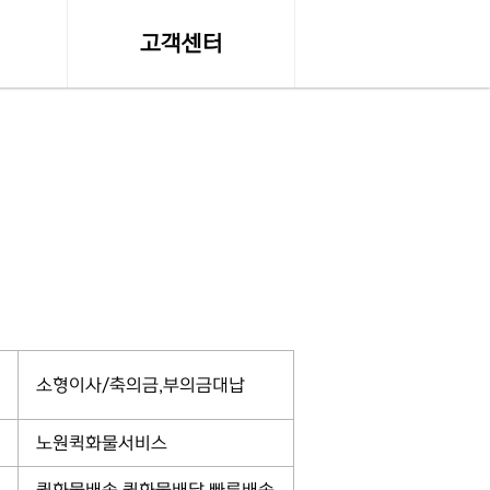
고객센터
수
온라인 견적문의
공지사항, 자료실
조회
서비스이용약관
조회
개인정보 취급방침
약관
탁송료
소형이사/축의금,부의금대납
노원퀵화물서비스