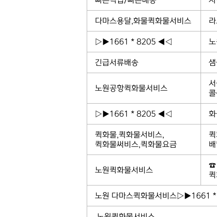
빠른픽업/빠른배송
사
다마스용달,화물퀵화물서비스
라
▷▶1661 * 8205 ◀◁
노
긴급서류배송
샘
서
노원공항퀵화물서비스
콜
▷▶1661 * 8205 ◀◁
화
퀵화물,퀵화물서비스,
퀵
퀵화물써비스,퀵화물요금
배
☎
노원퀵화물서비스
퀵
노원 다마스퀵화물서비스▷▶1661 *
노원퀵화물서비스