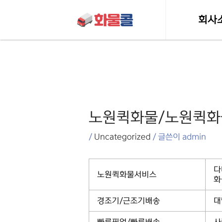
콘텐츠로
건너뛰기
회사
인사
포스트
허가 및 
탐색
노원퀵화물/노원퀵
/
Uncategorized
/ 글쓴이
admin
다
노원퀵화물서비스
화
경조기/근조기배송
대