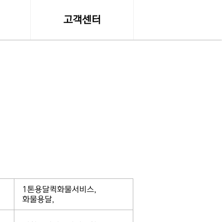
고객센터
수
온라인 견적문의
공지사항, 자료실
조회
서비스이용약관
조회
개인정보 취급방침
약관
탁송료
1톤용달퀵화물서비스,
화물용달,