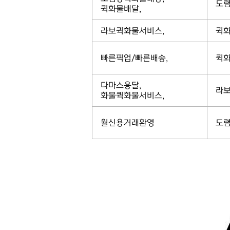
도렴
퀵화물배달,
라보퀵화물서비스,
퀵화
빠른픽업/빠른배송,
퀵화
다마스용달,
라보
화물퀵화물서비스,
월신용거래환영
도렴