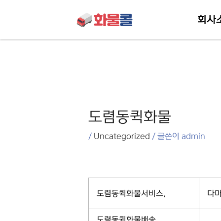
콘텐츠로
건너뛰기
회사
인사
포스트
허가 및 
탐색
도렴동퀵화물
/
Uncategorized
/ 글쓴이
admin
도렴동퀵화물서비스,
다마
도렴동퀵화물배송,