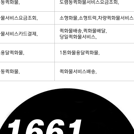
동퀵화물,
도렴동퀵화물서비스요금조회,
물서비스요금조회,
소형화물,소형트럭,차량퀵화물서비스
퀵화물배송,퀵화물배달,
물서비스카드결제,
당일퀵화물서비스,
용달퀵화물,
1톤화물용달퀵화물,
동퀵화물,
퀵화물서비스배송,