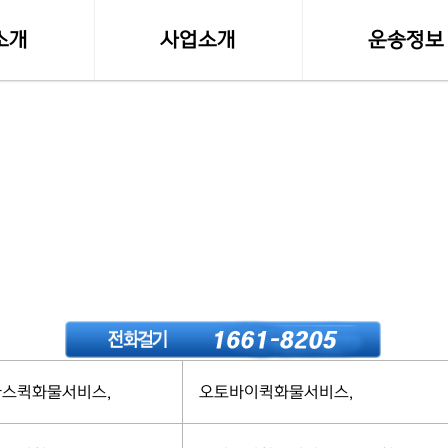
소개
사업소개
운송정보
말
사업영역
실시간 화물접
등록사항
소형화물(다마스,라보)
화물차량제원
수도권 화물운송
전국화물 운송료
전국화물운송
혼적화물 운송료
오토바이퀵사업부
화물운송 이용
전국함바(혼적)차량
고속버스터미널-
스퀵화물서비스,
오토바이퀵화물서비스,