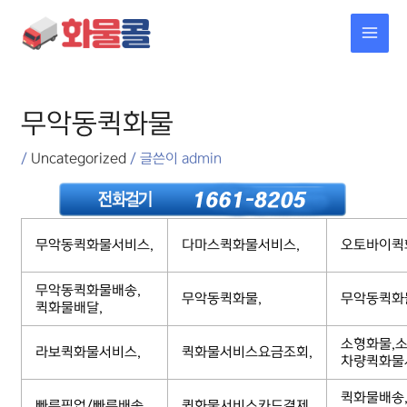
콘텐츠로
MAI
건너뛰기
MEN
포스트
탐색
무악동퀵화물
/
Uncategorized
/ 글쓴이
admin
무악동퀵화물서비스,
다마스퀵화물서비스,
오토바이퀵
무악동퀵화물배송,
무악동퀵화물,
무악동퀵화
퀵화물배달,
소형화물,소
라보퀵화물서비스,
퀵화물서비스요금조회,
차량퀵화물
퀵화물배송
빠른픽업/빠른배송,
퀵화물서비스카드결제,