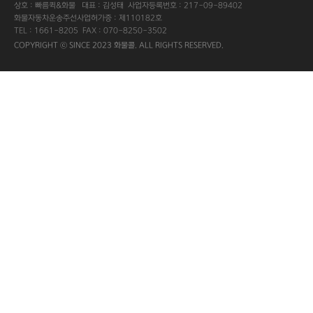
상호 : 빠름퀵&화물 대표 : 김성태 사업자등록번호 : 217-09-89402
화물자동차운송주선사업허가증 : 제110182호
TEL : 1661-8205 FAX : 070-8250-3502
COPYRIGHT ⓒ SINCE 2023 화물콜. ALL RIGHTS RESERVED.