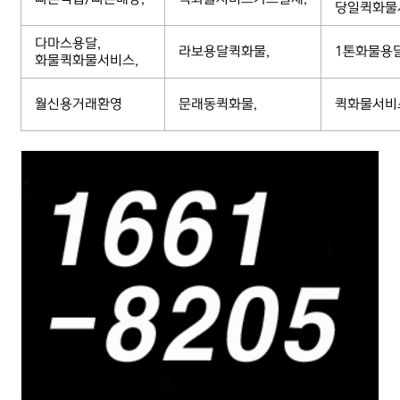
당일퀵화물
다마스용달,
라보용달퀵화물,
1톤화물용
화물퀵화물서비스,
월신용거래환영
문래동퀵화물,
퀵화물서비