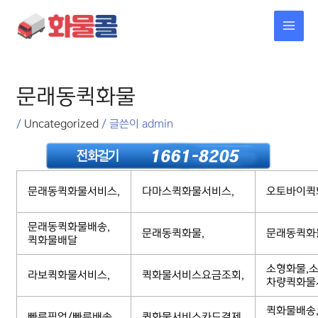
콘텐츠로
MAI
건너뛰기
MEN
포스트
탐색
문래동퀵화물
/
Uncategorized
/ 글쓴이
admin
문래동퀵화물서비스,
다마스퀵화물서비스,
오토바이퀵
문래동퀵화물배송,
문래동퀵화물,
문래동퀵화
퀵화물배달
소형화물,소
라보퀵화물서비스,
퀵화물서비스요금조회,
차량퀵화물
퀵화물배송
빠른픽업/빠른배송,
퀵화물서비스카드결제,