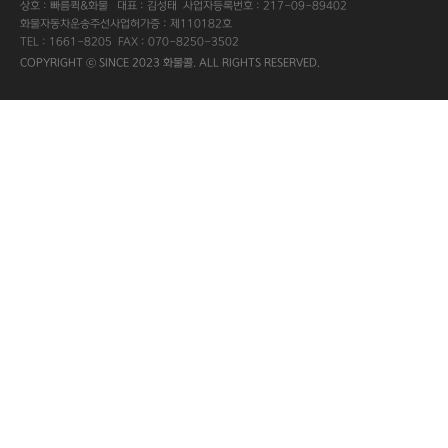
상호 : 빠름퀵&화물 대표 : 김성태 사업자등록번호 : 217-09-89402
화물자동차운송주선사업허가증 : 제110182호
TEL : 1661-8205 FAX : 070-8250-3502
COPYRIGHT ⓒ SINCE 2023 화물콜. ALL RIGHTS RESERVED.