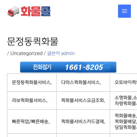
콘텐츠로
MAI
건너뛰기
MEN
포스트
탐색
문정동퀵화물
/
Uncategorized
/ 글쓴이
admin
문정동퀵화물서비스,
다마스퀵화물서비스,
오토바이퀵
소형화물,소
라보퀵화물서비스,
퀵화물서비스요금조회,
차량퀵화물
퀵화물배송
빠른픽업/빠른배송,
퀵화물서비스카드결제,
퀵화물배달
당일퀵화물