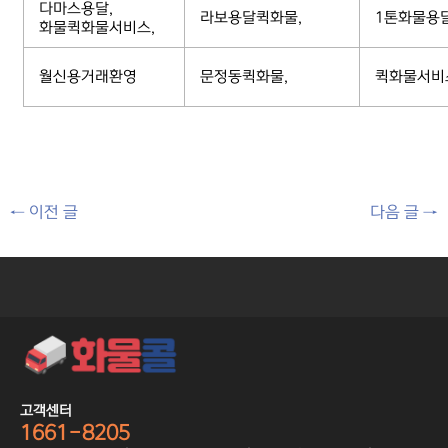
다마스용달,
라보용달퀵화물,
1톤화물용
화물퀵화물서비스,
월신용거래환영
문정동퀵화물,
퀵화물서비
←
이전 글
다음 글
→
고객센터
1661-8205