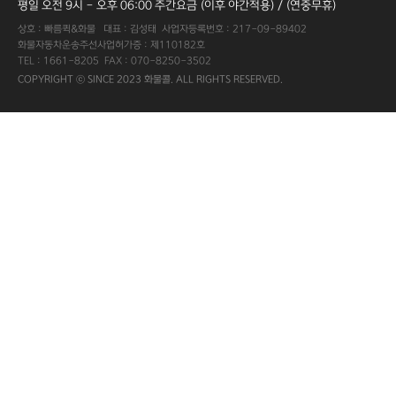
평일 오전 9시 - 오후 06:00 주간요금 (이후 야간적용) / (연중무휴)
상호 : 빠름퀵&화물 대표 : 김성태 사업자등록번호 : 217-09-89402
화물자동차운송주선사업허가증 : 제110182호
TEL : 1661-8205 FAX : 070-8250-3502
COPYRIGHT ⓒ SINCE 2023 화물콜. ALL RIGHTS RESERVED.