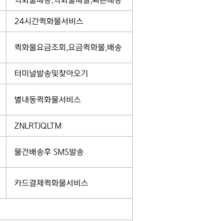
퀵화물배송,퀵화물배달,빠른배송
24시간퀵화물서비스
퀵화물요금조회,요금퀵화물,배송
터미널발송및찾아오기
별내동퀵화물서비스
ZNLRTJQLTM
물건배송후 SMS발송
카드결제퀵화물서비스