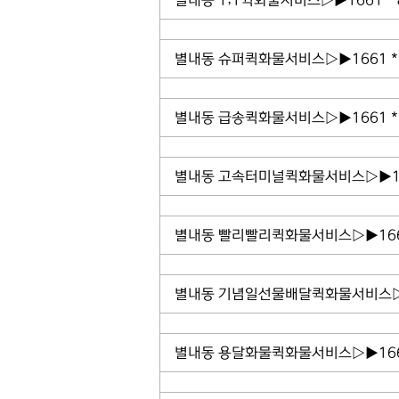
별내동 1;1퀵화물서비스▷▶1661 * 
별내동 슈퍼퀵화물서비스▷▶1661 *
별내동 급송퀵화물서비스▷▶1661 *
별내동 고속터미널퀵화물서비스▷▶16
별내동 빨리빨리퀵화물서비스▷▶1661
별내동 기념일선물배달퀵화물서비스▷▶
별내동 용달화물퀵화물서비스▷▶1661