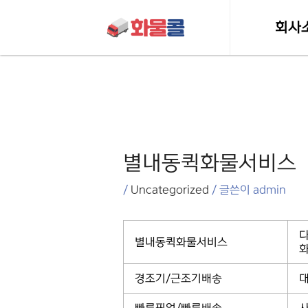
콘텐츠로
건너뛰기
회사
인사
포스트
허가 및 
탐색
별내동퀵화물서비스
/
Uncategorized
/ 글쓴이
admin
별내동퀵화물서비스
경조기/근조기배송