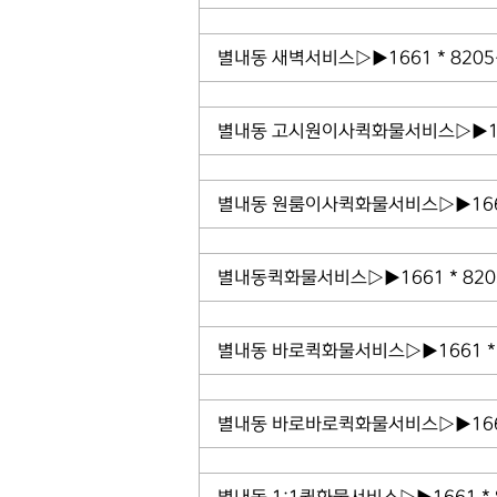
별내동 새벽서비스▷▶1661 * 82
별내동 고시원이사퀵화물서비스▷▶16
별내동 원룸이사퀵화물서비스▷▶1661
별내동퀵화물서비스▷▶1661 * 8
별내동 바로퀵화물서비스▷▶1661 *
별내동 바로바로퀵화물서비스▷▶1661