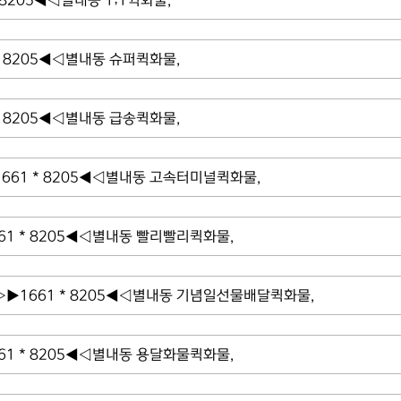
8205◀◁별내동 1;1퀵화물,
 8205◀◁별내동 슈퍼퀵화물,
 8205◀◁별내동 급송퀵화물,
61 * 8205◀◁별내동 고속터미널퀵화물,
 * 8205◀◁별내동 빨리빨리퀵화물,
1661 * 8205◀◁별내동 기념일선물배달퀵화물,
 * 8205◀◁별내동 용달화물퀵화물,