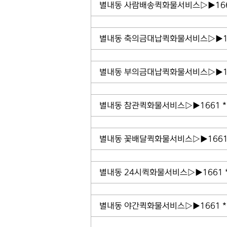
별내동 사람배송퀵화물서비스▷▶1661
별내동 축의금대납퀵화물서비스▷▶16
별내동 부의금대납퀵화물서비스▷▶16
별내동 참관퀵화물서비스▷▶1661 *
별내동 꽃배달퀵화물서비스▷▶1661 
별내동 24시퀵화물서비스▷▶1661 *
별내동 야간퀵화물서비스▷▶1661 *