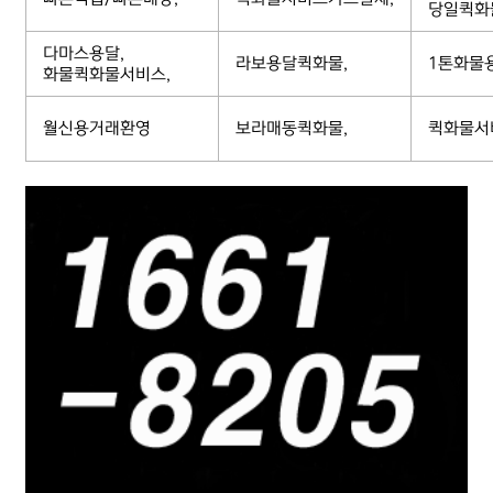
당일퀵화
다마스용달,
라보용달퀵화물,
1톤화물
화물퀵화물서비스,
월신용거래환영
보라매동퀵화물,
퀵화물서