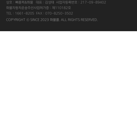
상호 : 빠름퀵&화물 대표 : 김성태 사업자등록번호 : 217-09-89402
화물자동차운송주선사업허가증 : 제110182호
TEL : 1661-8205 FAX : 070-8250-3502
COPYRIGHT ⓒ SINCE 2023 화물콜. ALL RIGHTS RESERVED.