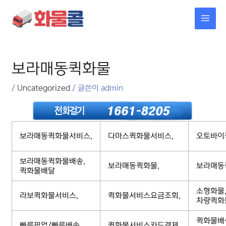
콘텐츠로
MAI
건너뛰기
MEN
포스트
탐색
보라매동퀵화물
/
Uncategorized
/ 글쓴이
admin
보라매동퀵화물서비스,
다마스퀵화물서비스,
오토바이
보라매동퀵화물배송,
보라매동퀵화물,
보라매동
퀵화물배달
소형화물
라보퀵화물서비스,
퀵화물서비스요금조회,
차량퀵화
퀵화물배
빠른픽업/빠른배송,
퀵화물서비스카드결제,