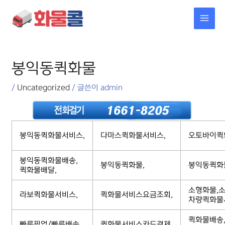
콘텐츠로
MAI
건너뛰기
MEN
포스트
탐색
봉익동퀵화물
/
Uncategorized
/ 글쓴이
admin
봉익동퀵화물서비스,
다마스퀵화물서비스,
오토바이퀵
봉익동퀵화물배송,
봉익동퀵화물,
봉익동퀵화
퀵화물배달,
소형화물,소
라보퀵화물서비스,
퀵화물서비스요금조회,
차량퀵화물
퀵화물배송
빠른픽업/빠른배송,
퀵화물서비스카드결제,