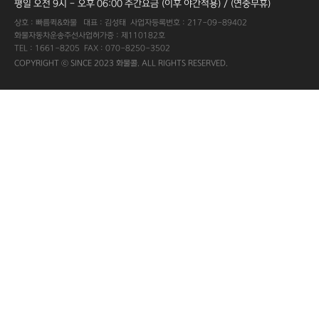
평일 오전 9시 - 오후 06:00 주간요금 (이후 야간적용) / (연중무휴)
상호 : 빠름퀵&화물 대표 : 김성태 사업자등록번호 : 217-09-89402
화물자동차운송주선사업허가증 : 제110182호
TEL : 1661-8205 FAX : 070-8250-3502
COPYRIGHT ⓒ SINCE 2023 화물콜. ALL RIGHTS RESERVED.