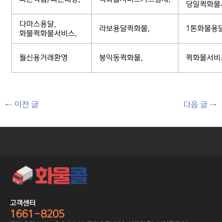
당일퀵화물
다마스용달,
라보용달퀵화물,
1톤화물용
화물퀵화물서비스,
월신용거래환영
봉익동퀵화물,
퀵화물서비
←
이전 글
다음 글
→
고객센터
1661-8205