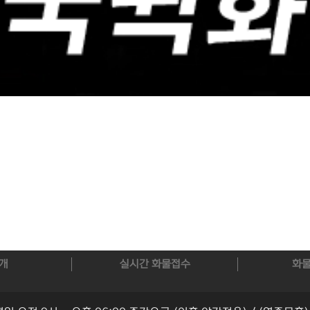
개
실시간 화물접수
화