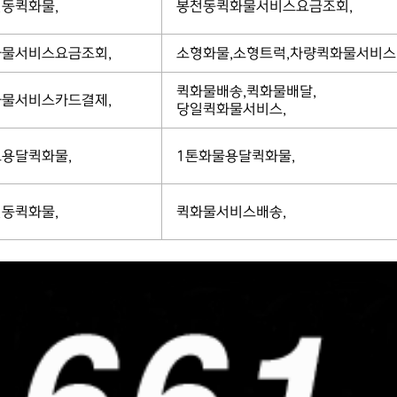
동퀵화물,
봉천동퀵화물서비스요금조회,
물서비스요금조회,
소형화물,소형트럭,차량퀵화물서비스
퀵화물배송,퀵화물배달,
물서비스카드결제,
당일퀵화물서비스,
용달퀵화물,
1톤화물용달퀵화물,
동퀵화물,
퀵화물서비스배송,