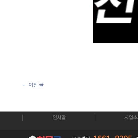
←
이전 글
인사말
사업소