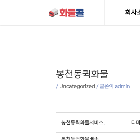
콘텐츠로
건너뛰기
회사
인사
포스트
허가 및 
탐색
봉천동퀵화물
/
Uncategorized
/ 글쓴이
admin
봉천동퀵화물서비스,
다마
봉천동퀵화물배송,