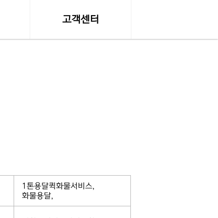
고객센터
수
온라인 견적문의
공지사항, 자료실
조회
서비스이용약관
조회
개인정보 취급방침
약관
탁송료
1톤용달퀵화물서비스,
화물용달,