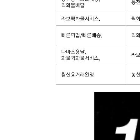
봉천
퀵화물배달
라보퀵화물서비스,
퀵화
빠른픽업/빠른배송,
퀵화
다마스용달,
라보
화물퀵화물서비스,
월신용거래환영
봉천