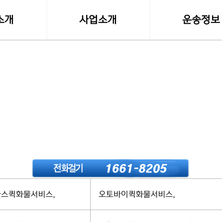
소개
사업소개
운송정보
말
사업영역
실시간 화물접
등록사항
소형화물(다마스,라보)
화물차량제원
수도권 화물운송
전국화물 운송료
전국화물운송
혼적화물 운송료
오토바이퀵사업부
화물운송 이용
전국함바(혼적)차량
고속버스터미널-
스퀵화물서비스,
오토바이퀵화물서비스,