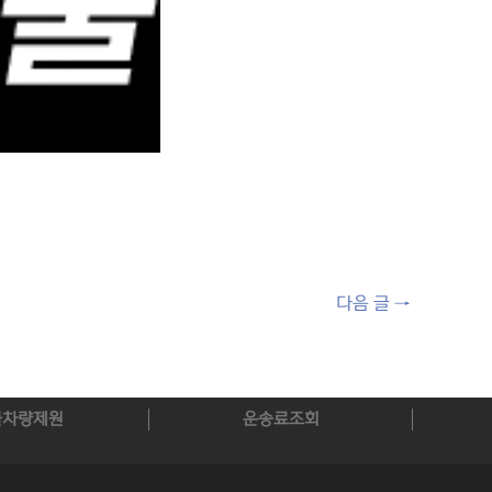
다음 글
→
물차량제원
운송료조회