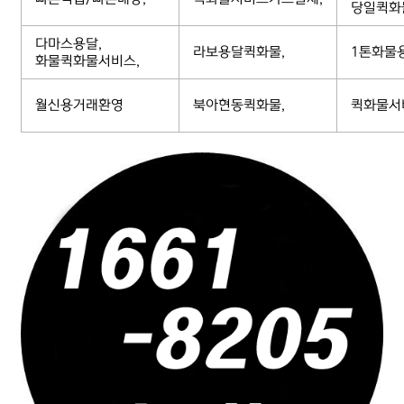
당일퀵화
다마스용달,
라보용달퀵화물,
1톤화물
화물퀵화물서비스,
월신용거래환영
북아현동퀵화물,
퀵화물서