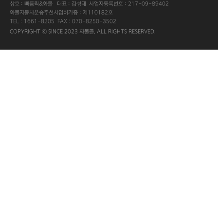
상호 : 빠름퀵&화물 대표 : 김성태 사업자등록번호 : 217-09-89402
화물자동차운송주선사업허가증 : 제110182호
TEL : 1661-8205 FAX : 070-8250-3502
COPYRIGHT ⓒ SINCE 2023 화물콜. ALL RIGHTS RESERVED.