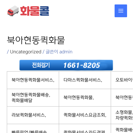
콘텐츠로
MAI
건너뛰기
MEN
포스트
탐색
북아현동퀵화물
/
Uncategorized
/ 글쓴이
admin
북아현동퀵화물서비스,
다마스퀵화물서비스,
오토바이
북아현동퀵화물배송,
북아현동퀵화물,
북아현동
퀵화물배달
소형화물
라보퀵화물서비스,
퀵화물서비스요금조회,
차량퀵화
퀵화물배
빠른픽업/빠른배송,
퀵화물서비스카드결제,