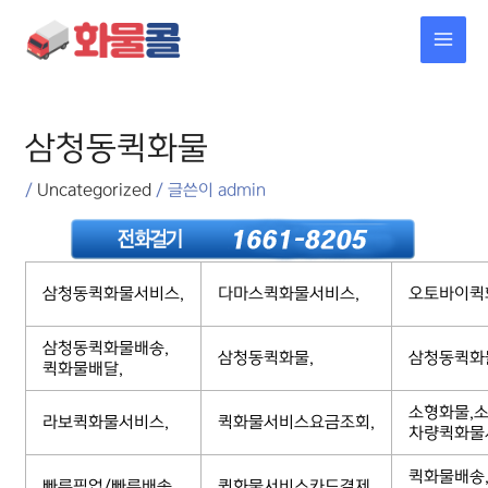
콘텐츠로
MAI
건너뛰기
MEN
포스트
탐색
삼청동퀵화물
/
Uncategorized
/ 글쓴이
admin
삼청동퀵화물서비스,
다마스퀵화물서비스,
오토바이퀵
삼청동퀵화물배송,
삼청동퀵화물,
삼청동퀵화
퀵화물배달,
소형화물,소
라보퀵화물서비스,
퀵화물서비스요금조회,
차량퀵화물
퀵화물배송
빠른픽업/빠른배송,
퀵화물서비스카드결제,