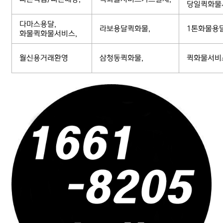
당일퀵화물
다마스용달,
라보용달퀵화물,
1톤화물용
화물퀵화물서비스,
월신용거래환영
삼청동퀵화물,
퀵화물서비