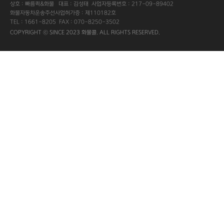
상호 : 빠름퀵&화물 대표 : 김성태 사업자등록번호 : 217-09-89402
화물자동차운송주선사업허가증 : 제110182호
TEL : 1661-8205 FAX : 070-8250-3502
COPYRIGHT ⓒ SINCE 2023 화물콜. ALL RIGHTS RESERVED.