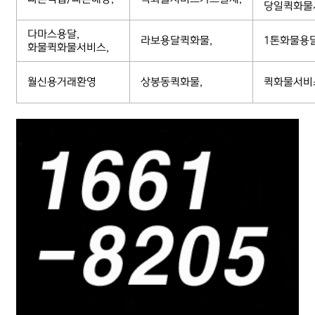
당일퀵화물
다마스용달,
라보용달퀵화물,
1톤화물용
화물퀵화물서비스,
월신용거래환영
상봉동퀵화물,
퀵화물서비