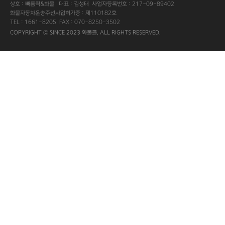
상호 : 빠름퀵&화물 대표 : 김성태 사업자등록번호 : 217-09-89402
화물자동차운송주선사업허가증 : 제110182호
TEL : 1661-8205 FAX : 070-8250-3502
COPYRIGHT ⓒ SINCE 2023 화물콜. ALL RIGHTS RESERVED.