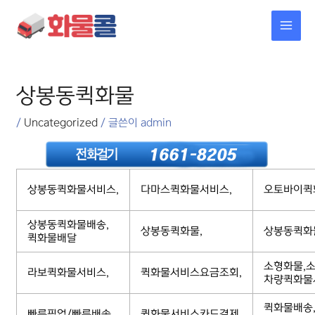
콘텐츠로
MAI
건너뛰기
MEN
포스트
탐색
상봉동퀵화물
/
Uncategorized
/ 글쓴이
admin
상봉동퀵화물서비스,
다마스퀵화물서비스,
오토바이퀵
상봉동퀵화물배송,
상봉동퀵화물,
상봉동퀵화
퀵화물배달
소형화물,소
라보퀵화물서비스,
퀵화물서비스요금조회,
차량퀵화물
퀵화물배송
빠른픽업/빠른배송,
퀵화물서비스카드결제,