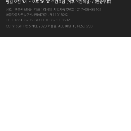
평일 오전 9시 - 오후 06:00 주간요금 (이후 야간적용) / (연중무휴)
상호 : 빠름퀵&화물 대표 : 김성태 사업자등록번호 : 217-09-89402
화물자동차운송주선사업허가증 : 제110182호
TEL : 1661-8205 FAX : 070-8250-3502
COPYRIGHT ⓒ SINCE 2023 화물콜. ALL RIGHTS RESERVED.