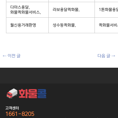
다마스용달,
라보용달퀵화물,
1톤화물용
화물퀵화물서비스,
월신용거래환영
성수동퀵화물,
퀵화물서비
←
이전 글
다음 글
→
고객센터
1661-8205