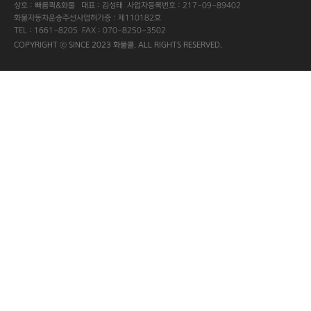
상호 : 빠름퀵&화물 대표 : 김성태 사업자등록번호 : 217-09-89402
화물자동차운송주선사업허가증 : 제110182호
TEL : 1661-8205 FAX : 070-8250-3502
COPYRIGHT ⓒ SINCE 2023 화물콜. ALL RIGHTS RESERVED.