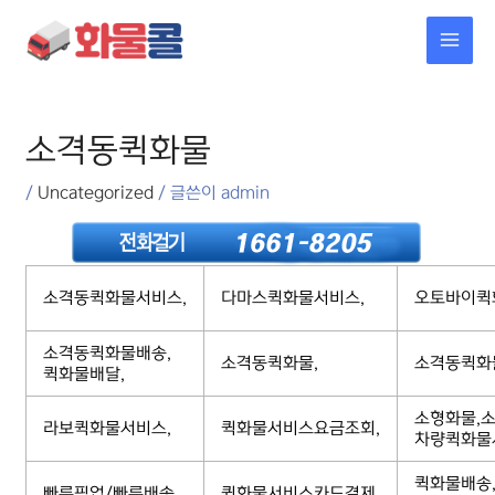
콘텐츠로
MAI
건너뛰기
MEN
포스트
탐색
소격동퀵화물
/
Uncategorized
/ 글쓴이
admin
소격동퀵화물서비스,
다마스퀵화물서비스,
오토바이퀵
소격동퀵화물배송,
소격동퀵화물,
소격동퀵화
퀵화물배달,
소형화물,소
라보퀵화물서비스,
퀵화물서비스요금조회,
차량퀵화물
퀵화물배송
빠른픽업/빠른배송,
퀵화물서비스카드결제,