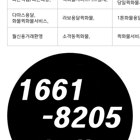
당일퀵화물
다마스용달,
라보용달퀵화물,
1톤화물용
화물퀵화물서비스,
월신용거래환영
소격동퀵화물,
퀵화물서비