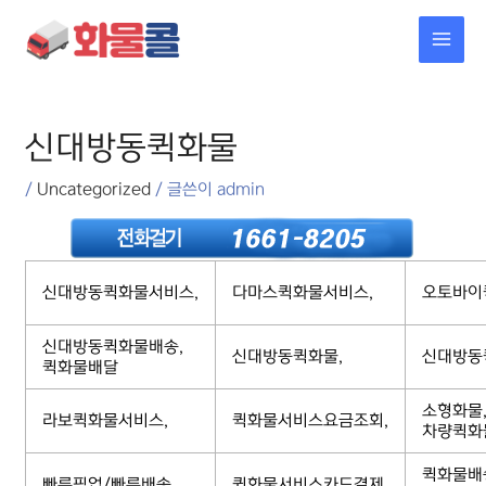
콘텐츠로
MAI
건너뛰기
MEN
포스트
탐색
신대방동퀵화물
/
Uncategorized
/ 글쓴이
admin
신대방동퀵화물서비스,
다마스퀵화물서비스,
오토바이
신대방동퀵화물배송,
신대방동퀵화물,
신대방동
퀵화물배달
소형화물
라보퀵화물서비스,
퀵화물서비스요금조회,
차량퀵화
퀵화물배
빠른픽업/빠른배송,
퀵화물서비스카드결제,