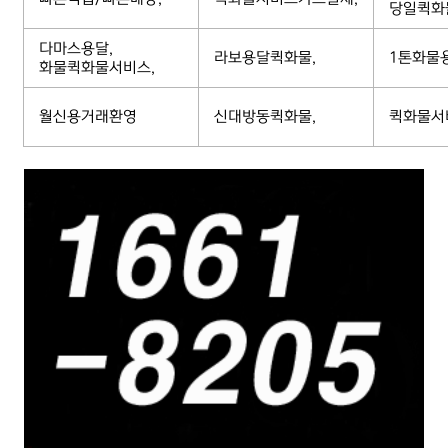
당일퀵화
다마스용달,
라보용달퀵화물,
1톤화물
화물퀵화물서비스,
월신용거래환영
신대방동퀵화물,
퀵화물서