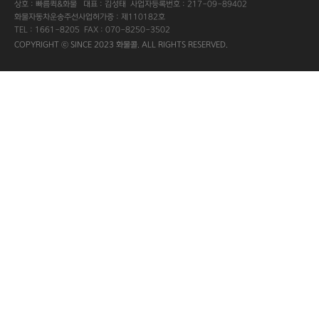
상호 : 빠름퀵&화물 대표 : 김성태 사업자등록번호 : 217-09-89402
화물자동차운송주선사업허가증 : 제110182호
TEL : 1661-8205 FAX : 070-8250-3502
COPYRIGHT ⓒ SINCE 2023 화물콜. ALL RIGHTS RESERVED.