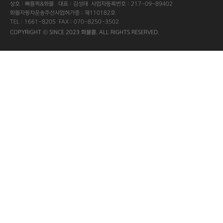
상호 : 빠름퀵&화물 대표 : 김성태 사업자등록번호 : 217-09-89402
화물자동차운송주선사업허가증 : 제110182호
TEL : 1661-8205 FAX : 070-8250-3502
COPYRIGHT ⓒ SINCE 2023 화물콜. ALL RIGHTS RESERVED.