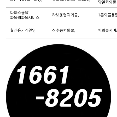
당일퀵화물
다마스용달,
라보용달퀵화물,
1톤화물용
화물퀵화물서비스,
월신용거래환영
신수동퀵화물,
퀵화물서비