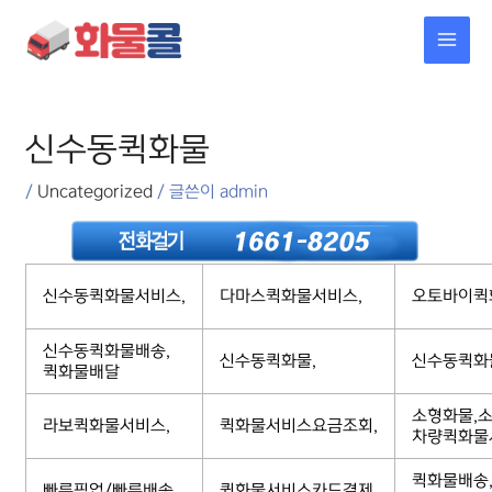
콘텐츠로
MAI
건너뛰기
MEN
포스트
탐색
신수동퀵화물
/
Uncategorized
/ 글쓴이
admin
신수동퀵화물서비스,
다마스퀵화물서비스,
오토바이퀵
신수동퀵화물배송,
신수동퀵화물,
신수동퀵화
퀵화물배달
소형화물,소
라보퀵화물서비스,
퀵화물서비스요금조회,
차량퀵화물
퀵화물배송
빠른픽업/빠른배송,
퀵화물서비스카드결제,