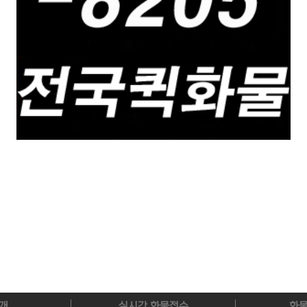
개
실시간 화물접수
화