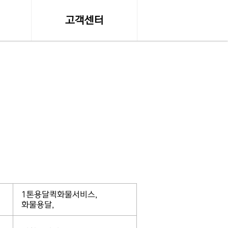
고객센터
수
온라인 견적문의
공지사항, 자료실
조회
서비스이용약관
조회
개인정보 취급방침
약관
탁송료
1톤용달퀵화물서비스,
화물용달,