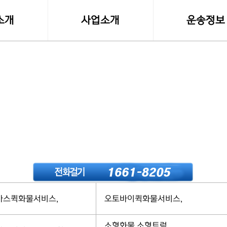
소개
사업소개
운송정보
말
사업영역
실시간 화물접
등록사항
소형화물(다마스,라보)
화물차량제원
수도권 화물운송
전국화물 운송료
전국화물운송
혼적화물 운송료
오토바이퀵사업부
화물운송 이용
전국함바(혼적)차량
고속버스터미널-
마스퀵화물서비스,
오토바이퀵화물서비스,
소형화물,소형트럭,