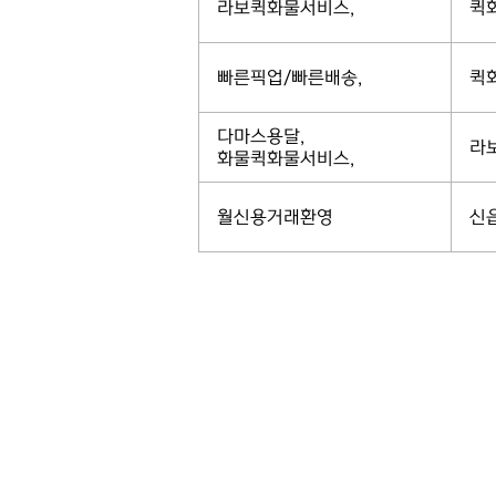
라보퀵화물서비스,
퀵
빠른픽업/빠른배송,
퀵
다마스용달,
라
화물퀵화물서비스,
월신용거래환영
신