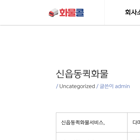
콘텐츠로
건너뛰기
회사
인사
포스트
허가 및 
탐색
신읍동퀵화물
/
Uncategorized
/ 글쓴이
admin
신읍동퀵화물서비스,
다