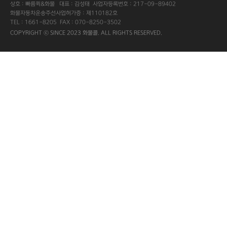
상호 : 빠름퀵&화물 대표 : 김성태 사업자등록번호 : 217-09-89402
화물자동차운송주선사업허가증 : 제110182호
TEL : 1661-8205 FAX : 070-8250-3502
COPYRIGHT ⓒ SINCE 2023 화물콜. ALL RIGHTS RESERVED.