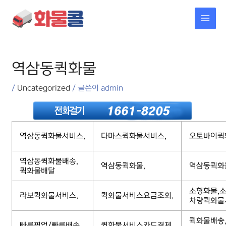
콘텐츠로
MAI
건너뛰기
MEN
포스트
탐색
역삼동퀵화물
/
Uncategorized
/ 글쓴이
admin
역삼동퀵화물서비스,
다마스퀵화물서비스,
오토바이퀵
역삼동퀵화물배송,
역삼동퀵화물,
역삼동퀵화
퀵화물배달
소형화물,소
라보퀵화물서비스,
퀵화물서비스요금조회,
차량퀵화물
퀵화물배송
빠른픽업/빠른배송,
퀵화물서비스카드결제,