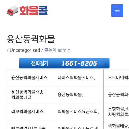
콘텐츠로
MAI
건너뛰기
MEN
포스트
탐색
용산동퀵화물
/
Uncategorized
/ 글쓴이
admin
용산동퀵화물서비스,
다마스퀵화물서비스,
오토바이퀵
용산동퀵화물배송,
용산동퀵화물,
용산동퀵화
퀵화물배달,
소형화물,소
라보퀵화물서비스,
퀵화물서비스요금조회,
차량퀵화물
퀵화물배송
빠른픽업/빠른배송,
퀵화물서비스카드결제,