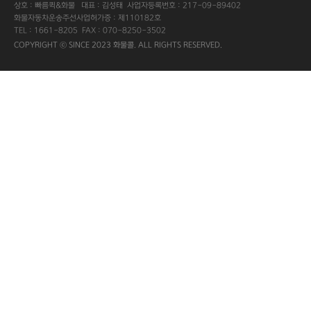
상호 : 빠름퀵&화물 대표 : 김성태 사업자등록번호 : 217-09-89402
화물자동차운송주선사업허가증 : 제110182호
TEL : 1661-8205 FAX : 070-8250-3502
COPYRIGHT ⓒ SINCE 2023 화물콜. ALL RIGHTS RESERVED.