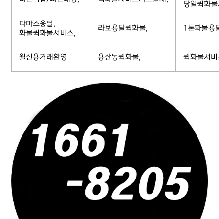
당일퀵화물
다마스용달,
라보용달퀵화물,
1톤화물용
화물퀵화물서비스,
월신용거래환영
용산동퀵화물,
퀵화물서비