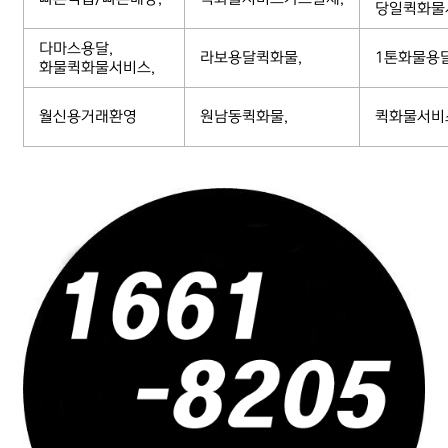
당일퀵화물
다마스용달,
라보용달퀵화물,
1톤화물용
화물퀵화물서비스,
월신용거래환영
원남동퀵화물,
퀵화물서비