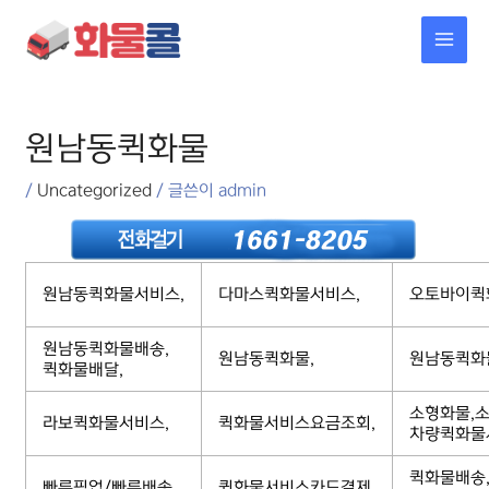
콘텐츠로
MAI
건너뛰기
MEN
포스트
탐색
원남동퀵화물
/
Uncategorized
/ 글쓴이
admin
원남동퀵화물서비스,
다마스퀵화물서비스,
오토바이퀵
원남동퀵화물배송,
원남동퀵화물,
원남동퀵화
퀵화물배달,
소형화물,소
라보퀵화물서비스,
퀵화물서비스요금조회,
차량퀵화물
퀵화물배송
빠른픽업/빠른배송,
퀵화물서비스카드결제,