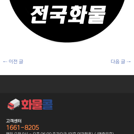
←
이전 글
다음 글
→
고객센터
1661-8205
평일 오전 9시 - 오후 06:00 주간요금 (이후 야간적용) / (연중무휴)