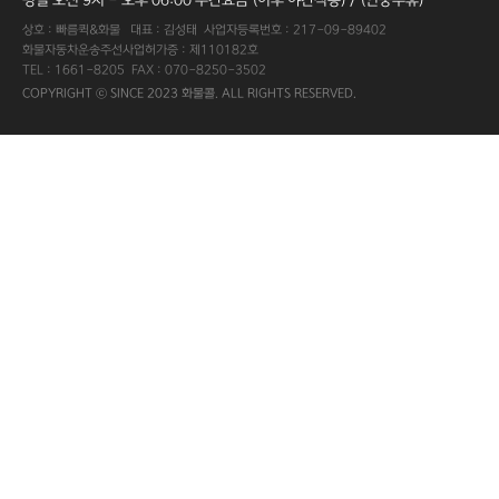
상호 : 빠름퀵&화물 대표 : 김성태 사업자등록번호 : 217-09-89402
화물자동차운송주선사업허가증 : 제110182호
TEL : 1661-8205 FAX : 070-8250-3502
COPYRIGHT ⓒ SINCE 2023 화물콜. ALL RIGHTS RESERVED.