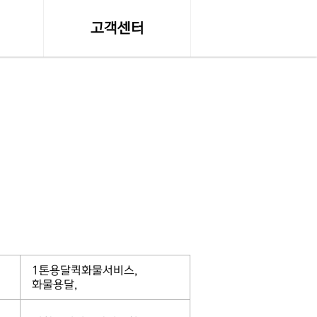
고객센터
수
온라인 견적문의
공지사항, 자료실
조회
서비스이용약관
조회
개인정보 취급방침
약관
탁송료
1톤용달퀵화물서비스,
화물용달,