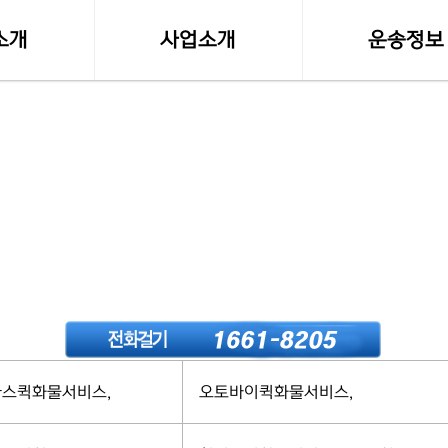
소개
사업소개
운송정보
말
사업영역
실시간 화물접
등록사항
소형화물(다마스,라보)
화물차량제원
수도권 화물운송
전국화물 운송료
전국화물운송
혼적화물 운송료
오토바이퀵사업부
화물운송 이용
전국함바(혼적)차량
고속버스터미널-
스퀵화물서비스,
오토바이퀵화물서비스,