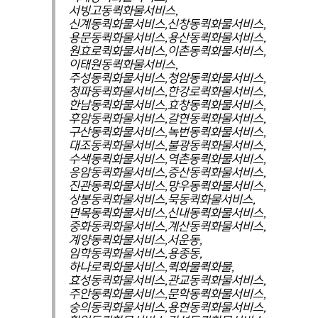
서빙고동퀵화물서비스,
신계동퀵화물서비스,신창동퀵화물서비스,
용문동퀵화물서비스,용산동퀵화물서비스,
원효로퀵화물서비스,이촌동퀵화물서비스,
이태원동퀵화물서비스,
주성동퀵화물서비스,청암동퀵화물서비스,
청파동퀵화물서비스,한강로퀵화물서비스,
한남동퀵화물서비스,효창동퀵화물서비스,
후암동퀵화물서비스,갈현동퀵화물서비스,
구산동퀵화물서비스,녹번동퀵화물서비스,
대조동퀵화물서비스,불광동퀵화물서비스,
수색동퀵화물서비스,역촌동퀵화물서비스,
응암동퀵화물서비스,증산동퀵화물서비스,
진관동퀵화물서비스,망우동퀵화물서비스,
상봉동퀵화물서비스,묵동퀵화물서비스,
면목동퀵화물서비스,신내동퀵화물서비스,
중화동퀵화물서비스,계산동퀵화물서비스,
계양동퀵화물서비스,서운동,
임학동퀵화물서비스,용종동,
하나로퀵화물서비스,퀵화물퀵화물,
효성동퀵화물서비스,관교동퀵화물서비스,
주안동퀵화물서비스,문학동퀵화물서비스,
숭의동퀵화물서비스,용현동퀵화물서비스,