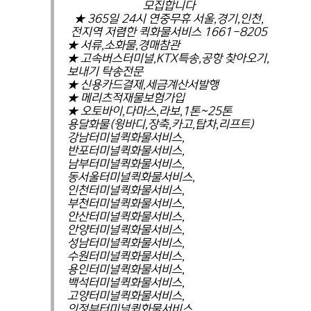
모집합니다
★ 365일 24시 연중무휴 서울,경기,인천,
전지역 저렴한 퀵화물서비스 1661-8205
★ 서류,소화물,경매참관
★ 고속버스터미널,KTX특송,공항 찾아오기,
보내기 탁송전문
★ 신용카드결제,세금계산서발행
★ 메리츠적재물보험가입
★ 오토바이,다마스,라보,1톤~25톤
용달화물(윙바디,장축,카고,탑차,리프트)
강남터미널퀵화물서비스,
반포터미널퀵화물서비스,
남부터미널퀵화물서비스,
동서울터미널퀵화물서비스,
인천터미널퀵화물서비스,
부천터미널퀵화물서비스,
안산터미널퀵화물서비스,
안양터미널퀵화물서비스,
성남터미널퀵화물서비스,
수원터미널퀵화물서비스,
용인터미널퀵화물서비스,
백석터미널퀵화물서비스,
고양터미널퀵화물서비스,
의정부터미널퀵화물서비스,