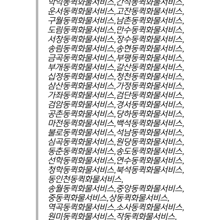
학익동퀵화물서비스,간석동퀵화물서비스,
운서동퀵화물서비스,고잔동퀵화물서비스,
구월동퀵화물서비스,남촌동퀵화물서비스,
도림동퀵화물서비스,만수동퀵화물서비스,
서창동퀵화물서비스,장수동퀵화물서비스,
송림동퀵화물서비스,송현동퀵화물서비스,
금곡동퀵화물서비스,부평동퀵화물서비스,
부개동퀵화물서비스,갈산동퀵화물서비스,
십정동퀵화물서비스,청천동퀵화물서비스,
삼산동퀵화물서비스,가정동퀵화물서비스,
가좌동퀵화물서비스,검단동퀵화물서비스,
검암동퀵화물서비스,경서동퀵화물서비스,
공촌동퀵화물서비스,당하동퀵화물서비스,
마전동퀵화물서비스,백석동퀵화물서비스,
불로동퀵화물서비스,석남동퀵화물서비스,
심곡동퀵화물서비스,원당동퀵화물서비스,
동춘동퀵화물서비스,송도동퀵화물서비스,
선학동퀵화물서비스,연수동퀵화물서비스,
청학동퀵화물서비스,북석동퀵화물서비스,
동인천동퀵화물서비스,
송월동퀵화물서비스,중앙동퀵화물서비스,
중동퀵화물서비스,상동퀵화물서비스,
역곡동퀵화물서비스,소사동퀵화물서비스,
원미동퀵화물서비스,작동퀵화물서비스,