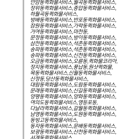
안암동퀵화물서비스,월곡동퀵화물서비스,
장위동퀵화물서비스,종압동퀵화물서비스,
하월곡동퀵화물서비스,
방배동퀵화물서비스,반포동퀵화물서비스,
잠원동퀵화물서비스,가락동퀵화물서비스,
거여동퀵화물서비스,마천동,
문정동퀵화물서비스,방이동퀵화물서비스,
삼전동퀵화물서비스,석촌동퀵화물서비스,
송파동퀵화물서비스,석촌동퀵화물서비스,
송파동퀵화물서비스,신천동퀵화물서비스,
오금동퀵화물서비스,오륜동,퀵화물코리아,
장지동퀵화물서비스,풍납동,원샷퀵화물,
목동퀵화물서비스,신월동퀵화물서비스,
신정동,당산동퀵화물서비스,
대림동퀵화물서비스,도림동퀵화물서비스,
문래동퀵화물서비스,신길동퀵화물서비스,
양평동퀵화물서비스,양화동퀵화물서비스,
여의도동퀵화물서비스,영등포동,
다날라퀵화물서비스,갈월동퀵화물서비스,
남영동퀵화물서비스,도원동퀵화물서비스,
동빙고동퀵화물서비스,
동자동퀵화물서비스,문배동퀵화물서비스,
보광동퀵화물서비스,산천동퀵화물서비스,
서계동퀵화물서비스,