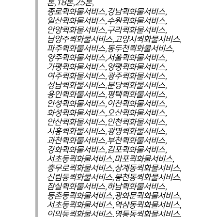
톤,18톤,25톤,
종로퀵화물서비스,강남퀵화물서비스,
일산퀵화물서비스,수원퀵화물서비스,
안양퀵화물서비스,구리퀵화물서비스,
남양주퀵화물서비스,고양시퀵화물서비스,
파주퀵화물서비스,동두천퀵화물서비스,
양주퀵화물서비스,서울퀵화물서비스,
가평퀵화물서비스,양평퀵화물서비스,
여주퀵화물서비스,광주퀵화물서비스,
성남퀵화물서비스,분당퀵화물서비스,
용인퀵화물서비스,평택퀵화물서비스,
안성퀵화물서비스,이천퀵화물서비스,
화성퀵화물서비스,오산퀵화물서비스,
안산퀵화물서비스,인천퀵화물서비스,
시흥퀵화물서비스,광명퀵화물서비스,
과천퀵화물서비스,부천퀵화물서비스,
강화퀵화물서비스,김포퀵화물서비스,
서초동퀵화물서비스,마포퀵화물서비스,
충무로퀵화물서비스,상계동퀵화물서비스,
신림동퀵화물서비스,봉천동퀵화물서비스,
잠실퀵화물서비스,하남퀵화물서비스,
등촌동퀵화물서비스,광화문퀵화물서비스,
서초동퀵화물서비스,역삼동퀵화물서비스,
이의동퀵화물서비스,영통동퀵화물서비스,