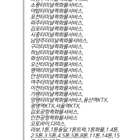
소풍터미널퀵화물서비스,
야탑터미널퀵화물서비스,
포천터미널퀵화물서비스,
파주터미널퀵화물서비스,
김포터미널퀵화물서비스,
시흥터미널퀵화물서비스,
남양주터미널퀵화물서비스,
구리터미널퀵화물서비스,
하남터미널퀵화물서비스,
화성터미널퀵화물서비스,
오산터미널퀵화물서비스,
평택터미널퀵화물서비스,
안성터미널퀵화물서비스,
여주터미널퀵화물서비스,
이천터미널퀵화물서비스,
가평터미널퀵화물서비스,
양평터미널퀵화물서비스,용산역KTX,
광명역KTX,서울역KTX,
김포공항퀵화물서비스,
인천공항퀵화물서비스
오토바이,다마스,
라보,1톤,1톤용달,1톤트럭,1톤화물,1.4톤,
2.5톤,3.5톤,4.5톤,5톤,8톤,11톤,14톤,15