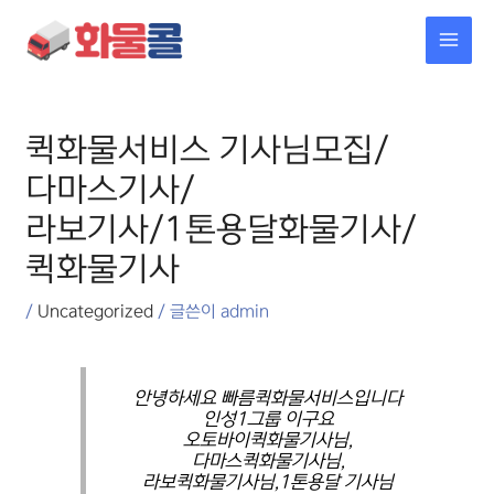
콘텐츠로
MAI
건너뛰기
MEN
포스트
탐색
퀵화물서비스 기사님모집/
다마스기사/
라보기사/1톤용달화물기사/
퀵화물기사
/
Uncategorized
/ 글쓴이
admin
안녕하세요 빠름퀵화물서비스입니다
인성1그룹 이구요
오토바이퀵화물기사님,
다마스퀵화물기사님,
라보퀵화물기사님,1톤용달 기사님