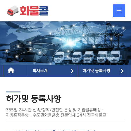
콘텐츠로
MAI
건너뛰기
MEN
회사소개
허가및 등록사항
허가및 등록사항
365일 24시간 신속/정확/안전한 운송 및 기업물류배송 ·
지방혼적운송 · 수도권화물운송 전문업체 24시 전국화물콜