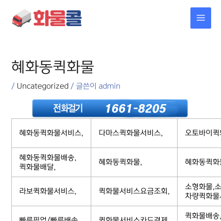
콘텐츠로
MAI
건너뛰기
MEN
포스트
탐색
혜화동퀵화물
/
Uncategorized
/ 글쓴이
admin
혜화동퀵화물서비스,
다마스퀵화물서비스,
오토바이퀵
혜화동퀵화물배송,
혜화동퀵화물,
혜화동퀵화
퀵화물배달,
소형화물,소
라보퀵화물서비스,
퀵화물서비스요금조회,
차량퀵화물
퀵화물배송
빠른픽업/빠른배송,
퀵화물서비스카드결제,