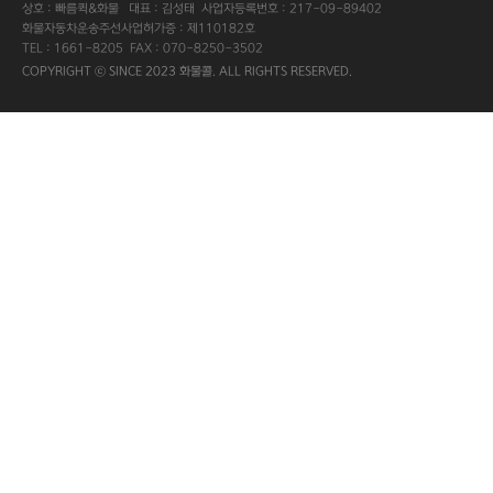
상호 : 빠름퀵&화물 대표 : 김성태 사업자등록번호 : 217-09-89402
화물자동차운송주선사업허가증 : 제110182호
TEL : 1661-8205 FAX : 070-8250-3502
COPYRIGHT ⓒ SINCE 2023 화물콜. ALL RIGHTS RESERVED.