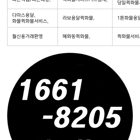
당일퀵화물
다마스용달,
라보용달퀵화물,
1톤화물용
화물퀵화물서비스,
월신용거래환영
혜화동퀵화물,
퀵화물서비