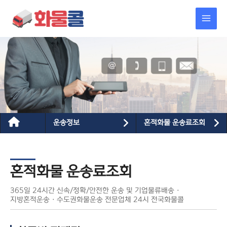
콘텐츠로
MAI
건너뛰기
MEN
운송정보
혼적화물 운송료조회
혼적화물 운송료조회
365일 24시간 신속/정확/안전한 운송 및 기업물류배송 ·
지방혼적운송 · 수도권화물운송 전문업체 24시 전국화물콜