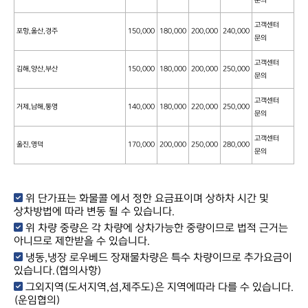
고객센터
포항,울산,경주
150,000
180,000
200,000
240,000
문의
고객센터
김해,양산,부산
150,000
180,000
200,000
250,000
문의
고객센터
거제,남해,통영
140,000
180,000
220,000
250,000
문의
고객센터
울진,영덕
170,000
200,000
250,000
280,000
문의
위 단가표는 화물콜 에서 정한 요금표이며 상하차 시간 및
상차방법에 따라 변동 될 수 있습니다.
위 차량 중량은 각 차량에 상차가능한 중량이므로 법적 근거는
아니므로 제한받을 수 있습니다.
냉동,냉장 로우베드 장재물차량은 특수 차량이므로 추가요금이
있습니다.(협의사항)
그외지역(도서지역,섬,제주도)은 지역에따라 다를 수 있습니다.
(운임협의)