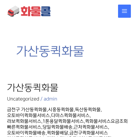
콘텐츠로
MAI
건너뛰기
MEN
가산동퀵화물
가산동퀵화물
가산동퀵화물
Uncategorized
/
admin
금천구 가산동퀵화물,시흥동퀵화물,독산동퀵화물,
오토바이퀵화물서비스,다마스퀵화물서비스,
라보퀵화물서비스,1톤용달퀵화물서비스,퀵화물서비스요금조회
빠른퀵화물서비스,당일퀵화물배송,근처퀵화물서비스,
오토바이퀵화물배송,퀵화물배달,금천구퀵화물서비스