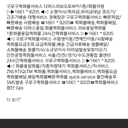
구로구퀵화물서비스 다마스라보오토바이1톤/화물차량
▷▶1661 * 8205 ◀◁ 소형이사/축의금,부의금대납 경조기/
근조기배송 대행서비스 경매참관 구로구퀵화물서비스 빠른픽업/
빠른배송 사람배송 ☎1661 * 8205☎ 퀵화물배송,퀵화물배달,
빠른배송 다마스용달,화물퀵화물서비스 라보용달퀵화물
1톤화물용달퀵화물 24시간퀵화물서비스 ▷▶1661 * 8205
◀◁ 구로구퀵화물서비스 수험생이동/연예인이동/사람배송
퀵화물요금조회,요금퀵화물,배송 긴급서류배송 샘플배달/
소화물배송 원룸이사/소규모이사 터미널발송및찾아오기
인천공항퀵화물서비스 서울/인천/경기/수도권통합 콜센터
24시간퀵화물서비스 구로구퀵화물서비스 ▷▶1661 * 8205
◀◁ 화물용달화물/각종차량대기 퀵화물서비스/킥서비스
ZNLRTJQLTM 퀵화물,퀵화물서비스,퀵화물써비스,퀵화물요금
퀵화물배달,배달퀵화물빠른퀵화물 quick.service 물건배송후
SMS발송 구로구퀵화물서비스 ☎1661 * 8205☎퀵화물써비스
첨단 Gps
더 읽기"