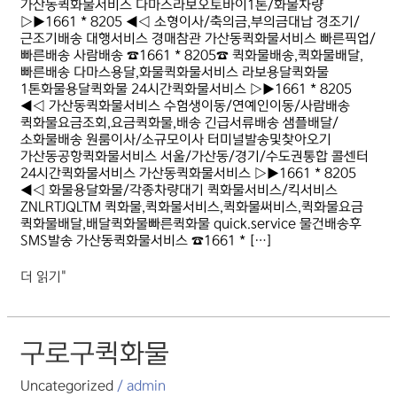
가산동퀵화물서비스 다마스라보오토바이1톤/화물차량
▷▶1661 * 8205 ◀◁ 소형이사/축의금,부의금대납 경조기/
근조기배송 대행서비스 경매참관 가산동퀵화물서비스 빠른픽업/
빠른배송 사람배송 ☎1661 * 8205☎ 퀵화물배송,퀵화물배달,
빠른배송 다마스용달,화물퀵화물서비스 라보용달퀵화물
1톤화물용달퀵화물 24시간퀵화물서비스 ▷▶1661 * 8205
◀◁ 가산동퀵화물서비스 수험생이동/연예인이동/사람배송
퀵화물요금조회,요금퀵화물,배송 긴급서류배송 샘플배달/
소화물배송 원룸이사/소규모이사 터미널발송및찾아오기
가산동공항퀵화물서비스 서울/가산동/경기/수도권통합 콜센터
24시간퀵화물서비스 가산동퀵화물서비스 ▷▶1661 * 8205
◀◁ 화물용달화물/각종차량대기 퀵화물서비스/킥서비스
ZNLRTJQLTM 퀵화물,퀵화물서비스,퀵화물써비스,퀵화물요금
퀵화물배달,배달퀵화물빠른퀵화물 quick.service 물건배송후
SMS발송 가산동퀵화물서비스 ☎1661 * […]
더 읽기"
구로구퀵화물
구로구퀵화물
Uncategorized
/
admin