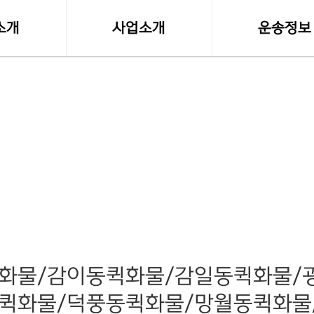
소개
사업소개
운송정보
말
사업영역
실시간 화물접
등록사항
소형화물(다마스,라보)
화물차량제원
수도권 화물운송
전국화물 운송료
전국화물운송
혼적화물 운송료
오토바이퀵사업부
화물운송 이용
전국함바(혼적)차량
고속버스터미널-
화물/감이동퀵화물/감일동퀵화물/
퀵화물/덕풍동퀵화물/망월동퀵화물