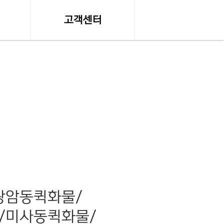
고객센터
수
온라인 견적문의
공지사항, 자료실
조회
서비스이용약관
조회
개인정보 취급방침
약관
탁송료
광암동퀵화물/
/미사동퀵화물/