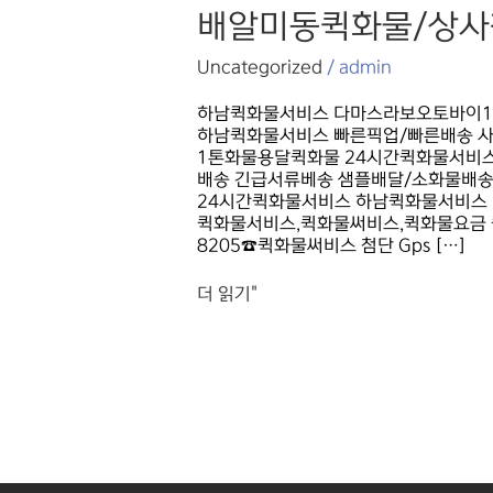
광암동퀵화물/
배알미동퀵화물/상사
교산동퀵화물/
당정동퀵화물/
Uncategorized
/
admin
덕풍동퀵화물/
망월동퀵화물/
하남퀵화물서비스 다마스라보오토바이1톤/
미사동퀵화물/
하남퀵화물서비스 빠른픽업/빠른배송 사람
배알미동퀵화물/
1톤화물용달퀵화물 24시간퀵화물서비스 
상사창동퀵화물/
배송 긴급서류베송 샘플배달/소화물배송
신장동퀵화물/
24시간퀵화물서비스 하남퀵화물서비스 ▷▶
기사님모집
퀵화물서비스,퀵화물써비스,퀵화물요금 퀵화
8205☎퀵화물써비스 첨단 Gps […]
더 읽기"