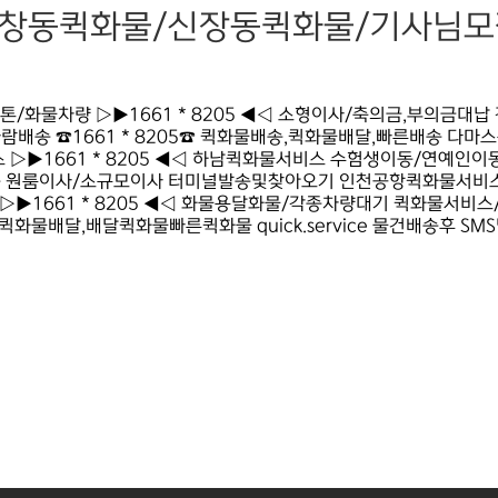
창동퀵화물/신장동퀵화물/기사님모
화물차량 ▷▶1661 * 8205 ◀◁ 소형이사/축의금,부의금대
배송 ☎1661 * 8205☎ 퀵화물배송,퀵화물배달,빠른배송 다
▷▶1661 * 8205 ◀◁ 하남퀵화물서비스 수험생이동/연예인
 원룸이사/소규모이사 터미널발송및찾아오기 인천공항퀵화물서비스
1661 * 8205 ◀◁ 화물용달화물/각종차량대기 퀵화물서비스/킥
물배달,배달퀵화물빠른퀵화물 quick.service 물건배송후 SMS