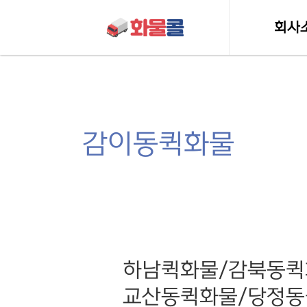
콘텐츠로
건너뛰기
회사
인사
허가 및 
감이동퀵화물
하남퀵화물/
하남퀵화물/감북동퀵
감북동퀵화물/
감이동퀵화물/
교산동퀵화물/당정동
감일동퀵화물/