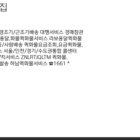
집
납 경조기/근조기배송 대행서비스 경매참관
마스용달,화물퀵화물서비스 라보용달퀵화물
이동/사람배송 퀵화물요금조회,요금퀵화물,
 서울/인천/경기/수도권통합 콜센터
서비스 ZNLRTJQLTM 퀵화물,
발송 하남퀵화물서비스 ☎1661 *