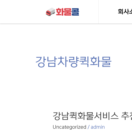
콘텐츠로
건너뛰기
회사
인사
허가 및 
강남차량퀵화물
강남퀵화물서비스
강남퀵화물서비스 추
추천전문업체
Uncategorized
/
admin