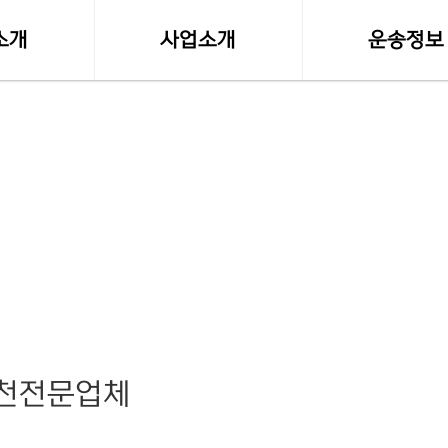
소개
사업소개
운송정보
말
사업영역
실시간 화물접
등록사항
소형화물(다마스,라보)
화물차량제원
수도권 화물운송
전국화물 운송료
전국화물운송
혼적화물 운송료
오토바이퀵사업부
화물운송 이용
전국함바(혼적)차량
고속버스터미널-
천전문업체