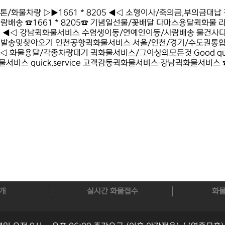
화물차량 ▷▶1661 * 8205 ◀◁ 소형이사/축의금,부의금대
배송 ☎1661 * 8205☎ 기념일선물/꽃배달 다마스용달퀵화물
205 ◀◁ 강남퀵화물서비스 수험생이동/연예인이동/사람배송 물건사
발송및찾아오기 인천공항퀵화물서비스 서울/인천/경기/수도권통합
◀◁ 화물용달/각종차량대기 퀵화물서비스/그이상의모든것 Good quic
스 quick.service 고객감동퀵화물서비스 강남퀵화물서비스 ☎
개
실시간 화물접수
화