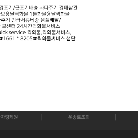
납 경조기/근조기배송 사다주기 경매참관
 라보용달퀵화물 1톤화물용달퀵화물
다주기 긴급서류베송 샘플배달/
 콜센터 24시간퀵화물서비스
k service 퀵화물,퀵화물서비스,
1661 * 8205☎퀵화물써비스 첨단
물차량제원
운송료조회