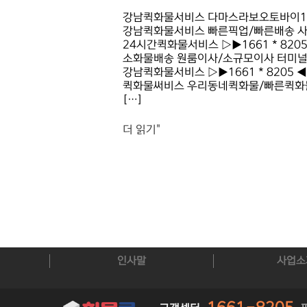
강남퀵화물서비스 다마스라보오토바이1톤/
강남퀵화물서비스 빠른픽업/빠른배송 사람
24시간퀵화물서비스 ▷▶1661 * 8
소화물배송 원룸이사/소규모이사 터미널
강남퀵화물서비스 ▷▶1661 * 8205 
퀵화물써비스 우리동네퀵화물/빠른퀵화물서비
[…]
더 읽기"
인사말
사업소