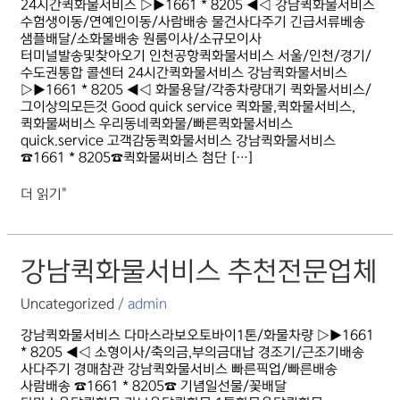
24시간퀵화물서비스 ▷▶1661 * 8205 ◀◁ 강남퀵화물서비스
수험생이동/연예인이동/사람배송 물건사다주기 긴급서류베송
샘플배달/소화물배송 원룸이사/소규모이사
터미널발송및찾아오기 인천공항퀵화물서비스 서울/인천/경기/
수도권통합 콜센터 24시간퀵화물서비스 강남퀵화물서비스
▷▶1661 * 8205 ◀◁ 화물용달/각종차량대기 퀵화물서비스/
그이상의모든것 Good quick service 퀵화물,퀵화물서비스,
퀵화물써비스 우리동네퀵화물/빠른퀵화물서비스
quick.service 고객감동퀵화물서비스 강남퀵화물서비스
☎1661 * 8205☎퀵화물써비스 첨단 […]
더 읽기"
강남퀵화물서비스
강남퀵화물서비스 추천전문업체
추천전문업체
Uncategorized
/
admin
강남퀵화물서비스 다마스라보오토바이1톤/화물차량 ▷▶1661
* 8205 ◀◁ 소형이사/축의금,부의금대납 경조기/근조기배송
사다주기 경매참관 강남퀵화물서비스 빠른픽업/빠른배송
사람배송 ☎1661 * 8205☎ 기념일선물/꽃배달