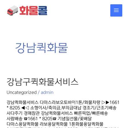
콘텐츠로
MAI
건너뛰기
MEN
강남퀵화물
강남구퀵화물서비스
강남구퀵화물서비스
Uncategorized
/
admin
강남퀵화물서비스 다마스라보오토바이1톤/화물차량 ▷▶1661
* 8205 ◀◁ 소형이사/축의금,부의금대납 경조기/근조기배송
사다주기 경매참관 강남퀵화물서비스 빠른픽업/빠른배송
사람배송 ☎1661 * 8205☎ 기념일선물/꽃배달
다마스용달퀵화물 라보용달퀵화물 1톤화물용달퀵화물