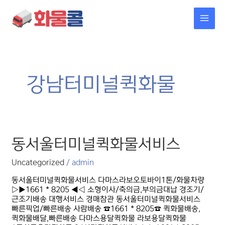
콘텐츠로
MAI
건너뛰기
MEN
강남터미널퀵화물
동서울터미널퀵화물서비스
동서울터미널퀵화물서비스
Uncategorized
/
admin
동서울터미널퀵화물서비스 다마스라보오토바이1톤/화물차량
▷▶1661 * 8205 ◀◁ 소형이사/축의금,부의금대납 경조기/
근조기배송 대행서비스 경매참관 동서울터미널퀵화물서비스
빠른픽업/빠른배송 사람배송 ☎1661 * 8205☎ 퀵화물배송,
퀵화물배달,빠른배송 다마스용달퀵화물 라보용달퀵화물