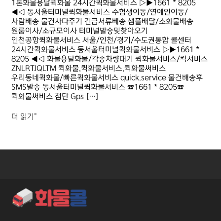
1톤화물용달퀵화물 24시간퀵화물서비스 ▷▶1661 * 8205
◀◁ 동서울터미널퀵화물서비스 수험생이동/연예인이동/
사람배송 물건사다주기 긴급서류베송 샘플배달/소화물배송
원룸이사/소규모이사 터미널발송및찾아오기
인천공항퀵화물서비스 서울/인천/경기/수도권통합 콜센터
24시간퀵화물서비스 동서울터미널퀵화물서비스 ▷▶1661 *
8205 ◀◁ 화물용달화물/각종차량대기 퀵화물서비스/킥서비스
ZNLRTJQLTM 퀵화물,퀵화물서비스,퀵화물써비스
우리동네퀵화물/빠른퀵화물서비스 quick.service 물건배송후
SMS발송 동서울터미널퀵화물서비스 ☎1661 * 8205☎
퀵화물써비스 첨단 Gps […]
더 읽기"