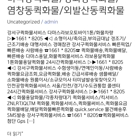
외발산동퀵화물
염창동퀵화물/외발산동퀵화물
Uncategorized
/
admin
강서구퀵화물서비스 다마스라보오토바이1톤/화물차량
▷▶1661 * 8205 ◀◁ 소형이사/축의금,부의금대납 경조기/
근조기배송 대행서비스 경매참관 강서구퀵화물서비스 빠른픽업/
빠른배송 사람배송 ☎1661 * 8205☎ 퀵화물배송,퀵화물배달,
빠른배송 다마스용달,화물퀵화물서비스 라보용달퀵화물
1톤화물용달퀵화물 24시간퀵화물서비스 ▷▶1661 * 8205
◀◁ 강서구퀵화물서비스 수험생이동/연예인이동/사람배송
퀵화물요금조회,요금퀵화물,배송 긴급서류배송 샘플배달/
소화물배송 원룸이사/소규모이사 터미널발송및찾아오기
인천공항퀵화물서비스 서울/인천/경기/수도권통합 콜센터
24시간퀵화물서비스 강서구퀵화물서비스 ▷▶1661 * 8205
◀◁ 화물용달화물/각종차량대기 퀵화물서비스/킥서비스
ZNLRTJQLTM 퀵화물,퀵화물서비스,퀵화물써비스,퀵화물요금
퀵화물배달,배달퀵화물빠른퀵화물 quick.service 물건배송후
SMS발송 강서구퀵화물서비스 ☎1661 * 8205☎퀵화물써비스
첨단 Gps […]
더 읽기"