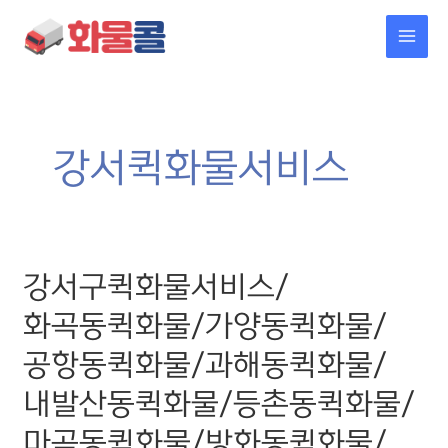
콘텐츠로
MAI
건너뛰기
MEN
강서퀵화물서비스
강서구퀵화물서비스/
강서구퀵화물서비스/
화곡동퀵화물/
가양동퀵화물/
화곡동퀵화물/가양동퀵화물/
공항동퀵화물/
과해동퀵화물/
공항동퀵화물/과해동퀵화물/
내발산동퀵화물/
등촌동퀵화물/
내발산동퀵화물/등촌동퀵화물/
마곡동퀵화물/
방화동퀵화물/
마곡동퀵화물/방화동퀵화물/
염창동퀵화물/