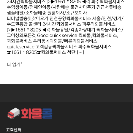
24시간퀵화물서비스 ▷▶1661 * 8205 ◀◁ 파주퀵화물서비스
수험생이동/연예인이동/사람배송 물건사다주기 긴급서류베송
샘플배달/소화물배송 원룸이사/소규모이사
터미널발송및찾아오기 인천공항퀵화물서비스 서울/인천/경기/
수도권통합 콜센터 24시간퀵화물서비스 파주퀵화물서비스
▷▶1661 * 8205 ◀◁ 화물용달/각종차량대기 퀵화물서비스/
그이상의모든것 Good quick service 퀵화물,퀵화물서비스,
퀵화물써비스 우리동네퀵화물/빠른퀵화물서비스
quick.service 고객감동퀵화물서비스 파주퀵화물서비스
☎1661 * 8205☎퀵화물써비스 첨단 […]
더 읽기"
고객센터