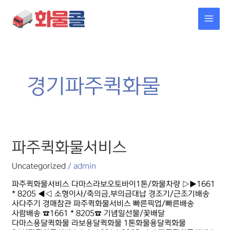
콘텐츠로
MAI
건너뛰기
MEN
경기파주퀵화물
파주퀵화물서비스
파주퀵화물서비스
Uncategorized
/
admin
파주퀵화물서비스 다마스라보오토바이1톤/화물차량 ▷▶1661
* 8205 ◀◁ 소형이사/축의금,부의금대납 경조기/근조기배송
사다주기 경매참관 파주퀵화물서비스 빠른픽업/빠른배송
사람배송 ☎1661 * 8205☎ 기념일선물/꽃배달
다마스용달퀵화물 라보용달퀵화물 1톤화물용달퀵화물