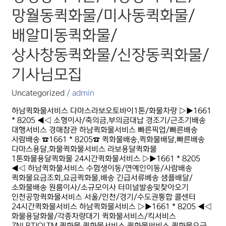
망월동퀵화물/
망월동퀵화물/미사동퀵화물/
미사동퀵화물/
배알미동퀵화물/
배알미동퀵화물/
상사창동퀵화물/
신장동퀵화물/
상사창동퀵화물/신장동퀵화물/
기사님모집
기사님모집
Uncategorized
/
admin
하남퀵화물서비스 다마스라보오토바이1톤/화물차량 ▷▶1661
* 8205 ◀◁ 소형이사/축의금,부의금대납 경조기/근조기배송
대행서비스 경매참관 하남퀵화물서비스 빠른픽업/빠른배송
사람배송 ☎1661 * 8205☎ 퀵화물배송,퀵화물배달,빠른배송
다마스용달,화물퀵화물서비스 라보용달퀵화물
1톤화물용달퀵화물 24시간퀵화물서비스 ▷▶1661 * 8205
◀◁ 하남퀵화물서비스 수험생이동/연예인이동/사람배송
퀵화물요금조회,요금퀵화물,배송 긴급서류베송 샘플배달/
소화물배송 원룸이사/소규모이사 터미널발송및찾아오기
인천공항퀵화물서비스 서울/인천/경기/수도권통합 콜센터
24시간퀵화물서비스 하남퀵화물서비스 ▷▶1661 * 8205 ◀◁
화물용달화물/각종차량대기 퀵화물서비스/킥서비스
ZNLRTJQLTM 퀵화물,퀵화물서비스,퀵화물써비스,퀵화물요금