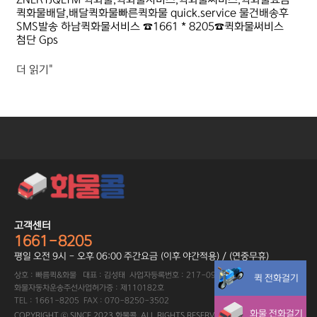
퀵화물배달,배달퀵화물빠른퀵화물 quick.service 물건배송후
SMS발송 하남퀵화물서비스 ☎1661 * 8205☎퀵화물써비스
첨단 Gps
더 읽기"
고객센터
1661-8205
평일 오전 9시 - 오후 06:00 주간요금 (이후 야간적용) / (연중무휴)
상호 : 빠름퀵&화물 대표 : 김성태 사업자등록번호 : 217-09-89402
퀵 전화걸기
화물자동차운송주선사업허가증 : 제110182호
TEL : 1661-8205 FAX : 070-8250-3502
화물 전화걸기
COPYRIGHT ⓒ SINCE 2023 화물콜. ALL RIGHTS RESERVED.