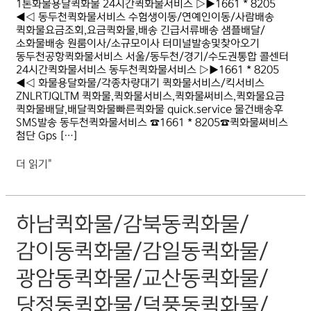
1톤화물용달퀵화물 24시간퀵화물서비스 ▷▶1661 * 8205
◀◁ 동두천퀵화물서비스 수험생이동/연예인이동/사람배송
퀵화물요금조회,요금퀵화물,배송 긴급서류배송 샘플배달/
소화물배송 원룸이사/소규모이사 터미널발송및찾아오기
동두천공항퀵화물서비스 서울/동두천/경기/수도권통합 콜센터
24시간퀵화물서비스 동두천퀵화물서비스 ▷▶1661 * 8205
◀◁ 화물용달화물/각종차량대기 퀵화물서비스/킥서비스
ZNLRTJQLTM 퀵화물,퀵화물서비스,퀵화물써비스,퀵화물요금
퀵화물배달,배달퀵화물빠른퀵화물 quick.service 물건배송후
SMS발송 동두천퀵화물서비스 ☎1661 * 8205☎퀵화물써비스
첨단 Gps […]
더 읽기"
하남퀵화물/
하남퀵화물/감북동퀵화물/
감북동퀵화물/
감이동퀵화물/
감이동퀵화물/감일동퀵화물/
감일동퀵화물/
광암동퀵화물/
광암동퀵화물/교산동퀵화물/
교산동퀵화물/
당정동퀵화물/
당정동퀵화물/덕풍동퀵화물/
덕풍동퀵화물/