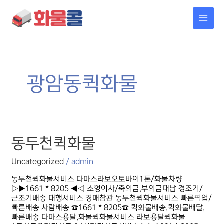
콘텐츠로
MAI
건너뛰기
MEN
광암동퀵화물
동두천퀵화물
동두천퀵화물
Uncategorized
/
admin
동두천퀵화물서비스 다마스라보오토바이1톤/화물차량
▷▶1661 * 8205 ◀◁ 소형이사/축의금,부의금대납 경조기/
근조기배송 대행서비스 경매참관 동두천퀵화물서비스 빠른픽업/
빠른배송 사람배송 ☎1661 * 8205☎ 퀵화물배송,퀵화물배달,
빠른배송 다마스용달,화물퀵화물서비스 라보용달퀵화물