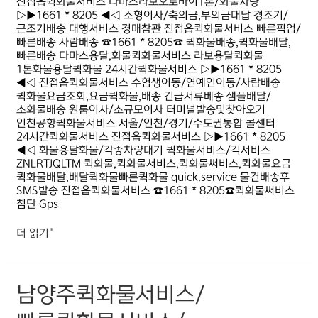
진접읍퀵화물서비스 다마스라보오토바이1톤/화물차량
▷▶1661 * 8205 ◀◁ 소형이사/축의금,부의금대납 경조기/
근조기배송 대행서비스 경매참관 진접읍퀵화물서비스 빠른픽업/
빠른배송 사람배송 ☎1661 * 8205☎ 퀵화물배송,퀵화물배달,
빠른배송 다마스용달,화물퀵화물서비스 라보용달퀵화물
1톤화물용달퀵화물 24시간퀵화물서비스 ▷▶1661 * 8205
◀◁ 진접읍퀵화물서비스 수험생이동/연예인이동/사람배송
퀵화물요금조회,요금퀵화물,배송 긴급서류베송 샘플배달/
소화물배송 원룸이사/소규모이사 터미널발송및찾아오기
인천공항퀵화물서비스 서울/인천/경기/수도권통합 콜센터
24시간퀵화물서비스 진접읍퀵화물서비스 ▷▶1661 * 8205
◀◁ 화물용달화물/각종차량대기 퀵화물서비스/킥서비스
ZNLRTJQLTM 퀵화물,퀵화물서비스,퀵화물써비스,퀵화물요금
퀵화물배달,배달퀵화물빠른퀵화물 quick.service 물건배송후
SMS발송 진접읍퀵화물서비스 ☎1661 * 8205☎퀵화물써비스
첨단 Gps
더 읽기"
남양주퀵화물서비스/
남양주퀵화물서비스/
빠름퀵화물서비스/
저렴한퀵화물서비스