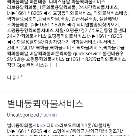
퀵화물배달,빠른배송, 다마스용달,화물퀵화물서비스,
라보용달퀵화물, 1톤화물용달퀵화물, 24시간퀵화물서비스,
▷▶1661 * 8205 ◀◁ 호평동퀵화물서비스, 퀵화물서비스배송,
퀵화물요금조회,요금퀵화물,배송, 긴급서류배송, 샘플배달/
소화물배송, ▷▶1661 * 8205 ◀◁ 터미널발송및찾아오기,
호평동공항퀵화물서비스 서울/호평동/경기/수도권통합 콜센터
24시간퀵화물서비스 호평동퀵화물서비스 ▷▶1661 * 8205
◀◁ 화물용달화물/각종차량대기 퀵화물서비스/킥서비스
ZNLRTJQLTM 퀵화물,퀵화물서비스,퀵화물써비스,퀵화물요금
퀵화물배달,배달퀵화물빠른퀵화물 quick.service 물건배송후
SMS발송 호평동퀵화물서비스 ☎1661 * 8205☎퀵화물써비스
첨단 Gps 관제 시스템 […]
더 읽기"
별내동퀵화물서비스
별내동퀵화물서비스
Uncategorized
/
admin
별내동퀵화물서비스 다마스라보오토바이1톤/화물차량
▷▶1661 * 8205 ◀◁ 소형이사/축의금,부의금대납 경조기/