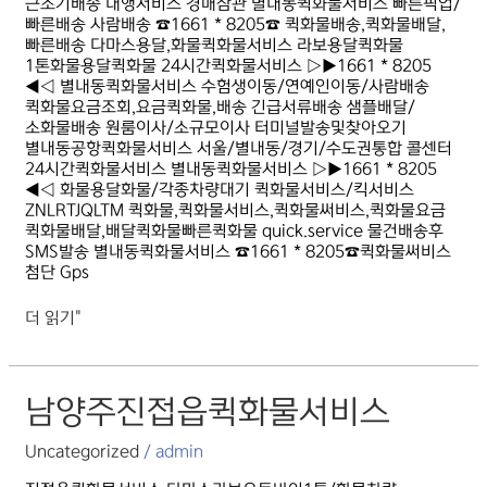
근조기배송 대행서비스 경매참관 별내동퀵화물서비스 빠른픽업/
빠른배송 사람배송 ☎1661 * 8205☎ 퀵화물배송,퀵화물배달,
빠른배송 다마스용달,화물퀵화물서비스 라보용달퀵화물
1톤화물용달퀵화물 24시간퀵화물서비스 ▷▶1661 * 8205
◀◁ 별내동퀵화물서비스 수험생이동/연예인이동/사람배송
퀵화물요금조회,요금퀵화물,배송 긴급서류배송 샘플배달/
소화물배송 원룸이사/소규모이사 터미널발송및찾아오기
별내동공항퀵화물서비스 서울/별내동/경기/수도권통합 콜센터
24시간퀵화물서비스 별내동퀵화물서비스 ▷▶1661 * 8205
◀◁ 화물용달화물/각종차량대기 퀵화물서비스/킥서비스
ZNLRTJQLTM 퀵화물,퀵화물서비스,퀵화물써비스,퀵화물요금
퀵화물배달,배달퀵화물빠른퀵화물 quick.service 물건배송후
SMS발송 별내동퀵화물서비스 ☎1661 * 8205☎퀵화물써비스
첨단 Gps
더 읽기"
남양주진접읍퀵화물서비스
남양주진접읍퀵화물서비스
Uncategorized
/
admin