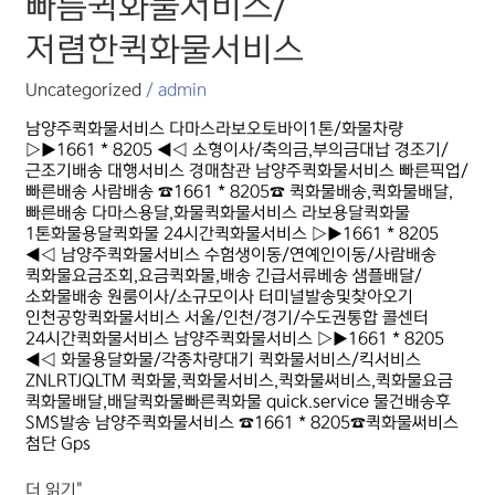
빠름퀵화물서비스/
저렴한퀵화물서비스
Uncategorized
/
admin
남양주퀵화물서비스 다마스라보오토바이1톤/화물차량
▷▶1661 * 8205 ◀◁ 소형이사/축의금,부의금대납 경조기/
근조기배송 대행서비스 경매참관 남양주퀵화물서비스 빠른픽업/
빠른배송 사람배송 ☎1661 * 8205☎ 퀵화물배송,퀵화물배달,
빠른배송 다마스용달,화물퀵화물서비스 라보용달퀵화물
1톤화물용달퀵화물 24시간퀵화물서비스 ▷▶1661 * 8205
◀◁ 남양주퀵화물서비스 수험생이동/연예인이동/사람배송
퀵화물요금조회,요금퀵화물,배송 긴급서류베송 샘플배달/
소화물배송 원룸이사/소규모이사 터미널발송및찾아오기
인천공항퀵화물서비스 서울/인천/경기/수도권통합 콜센터
24시간퀵화물서비스 남양주퀵화물서비스 ▷▶1661 * 8205
◀◁ 화물용달화물/각종차량대기 퀵화물서비스/킥서비스
ZNLRTJQLTM 퀵화물,퀵화물서비스,퀵화물써비스,퀵화물요금
퀵화물배달,배달퀵화물빠른퀵화물 quick.service 물건배송후
SMS발송 남양주퀵화물서비스 ☎1661 * 8205☎퀵화물써비스
첨단 Gps
더 읽기"