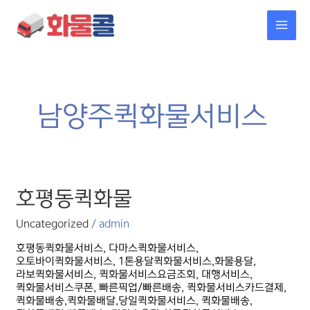
콘텐츠로
MAI
건너뛰기
MEN
남양주퀵화물서비스
호평동퀵화물
호평동퀵화물
Uncategorized
/
admin
호평동퀵화물서비스, 다마스퀵화물서비스,
오토바이퀵화물서비스, 1톤용달퀵화물서비스,화물용달,
라보퀵화물서비스, 퀵화물서비스요금조회, 대행서비스,
퀵화물서비스쿠폰, 빠른픽업/빠른배송, 퀵화물서비스카드결제,
퀵화물배송,퀵화물배달,당일퀵화물서비스, 퀵화물배송,