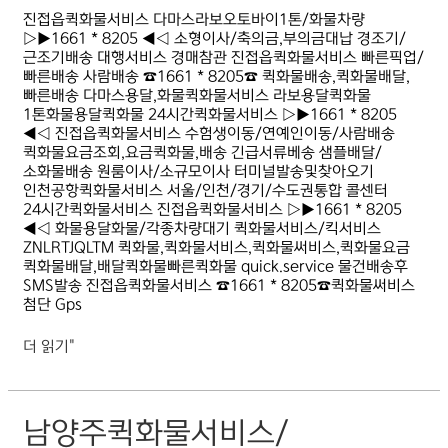
진접읍퀵화물서비스 다마스라보오토바이1톤/화물차량
▷▶1661 * 8205 ◀◁ 소형이사/축의금,부의금대납 경조기/
근조기배송 대행서비스 경매참관 진접읍퀵화물서비스 빠른픽업/
빠른배송 사람배송 ☎1661 * 8205☎ 퀵화물배송,퀵화물배달,
빠른배송 다마스용달,화물퀵화물서비스 라보용달퀵화물
1톤화물용달퀵화물 24시간퀵화물서비스 ▷▶1661 * 8205
◀◁ 진접읍퀵화물서비스 수험생이동/연예인이동/사람배송
퀵화물요금조회,요금퀵화물,배송 긴급서류베송 샘플배달/
소화물배송 원룸이사/소규모이사 터미널발송및찾아오기
인천공항퀵화물서비스 서울/인천/경기/수도권통합 콜센터
24시간퀵화물서비스 진접읍퀵화물서비스 ▷▶1661 * 8205
◀◁ 화물용달화물/각종차량대기 퀵화물서비스/킥서비스
ZNLRTJQLTM 퀵화물,퀵화물서비스,퀵화물써비스,퀵화물요금
퀵화물배달,배달퀵화물빠른퀵화물 quick.service 물건배송후
SMS발송 진접읍퀵화물서비스 ☎1661 * 8205☎퀵화물써비스
첨단 Gps
더 읽기"
남양주퀵화물서비스/
남양주퀵화물서비스/
빠름퀵화물서비스/