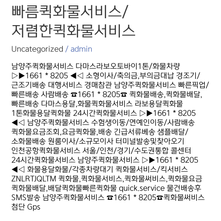
저렴한퀵화물서비스
빠름퀵화물서비스/
저렴한퀵화물서비스
Uncategorized
/
admin
남양주퀵화물서비스 다마스라보오토바이1톤/화물차량
▷▶1661 * 8205 ◀◁ 소형이사/축의금,부의금대납 경조기/
근조기배송 대행서비스 경매참관 남양주퀵화물서비스 빠른픽업/
빠른배송 사람배송 ☎1661 * 8205☎ 퀵화물배송,퀵화물배달,
빠른배송 다마스용달,화물퀵화물서비스 라보용달퀵화물
1톤화물용달퀵화물 24시간퀵화물서비스 ▷▶1661 * 8205
◀◁ 남양주퀵화물서비스 수험생이동/연예인이동/사람배송
퀵화물요금조회,요금퀵화물,배송 긴급서류베송 샘플배달/
소화물배송 원룸이사/소규모이사 터미널발송및찾아오기
인천공항퀵화물서비스 서울/인천/경기/수도권통합 콜센터
24시간퀵화물서비스 남양주퀵화물서비스 ▷▶1661 * 8205
◀◁ 화물용달화물/각종차량대기 퀵화물서비스/킥서비스
ZNLRTJQLTM 퀵화물,퀵화물서비스,퀵화물써비스,퀵화물요금
퀵화물배달,배달퀵화물빠른퀵화물 quick.service 물건배송후
SMS발송 남양주퀵화물서비스 ☎1661 * 8205☎퀵화물써비스
첨단 Gps