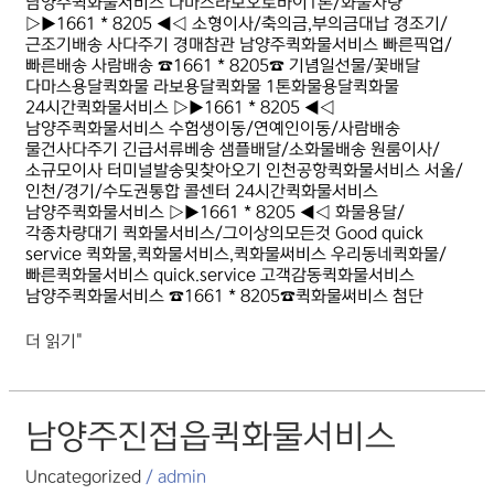
남양주퀵화물서비스 다마스라보오토바이1톤/화물차량
▷▶1661 * 8205 ◀◁ 소형이사/축의금,부의금대납 경조기/
근조기배송 사다주기 경매참관 남양주퀵화물서비스 빠른픽업/
빠른배송 사람배송 ☎1661 * 8205☎ 기념일선물/꽃배달
다마스용달퀵화물 라보용달퀵화물 1톤화물용달퀵화물
24시간퀵화물서비스 ▷▶1661 * 8205 ◀◁
남양주퀵화물서비스 수험생이동/연예인이동/사람배송
물건사다주기 긴급서류베송 샘플배달/소화물배송 원룸이사/
소규모이사 터미널발송및찾아오기 인천공항퀵화물서비스 서울/
인천/경기/수도권통합 콜센터 24시간퀵화물서비스
남양주퀵화물서비스 ▷▶1661 * 8205 ◀◁ 화물용달/
각종차량대기 퀵화물서비스/그이상의모든것 Good quick
service 퀵화물,퀵화물서비스,퀵화물써비스 우리동네퀵화물/
빠른퀵화물서비스 quick.service 고객감동퀵화물서비스
남양주퀵화물서비스 ☎1661 * 8205☎퀵화물써비스 첨단
더 읽기"
남양주진접읍퀵화물서비스
남양주진접읍퀵화물서비스
Uncategorized
/
admin