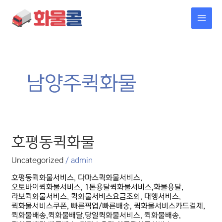
콘텐츠로
MAI
건너뛰기
MEN
남양주퀵화물
호평동퀵화물
호평동퀵화물
Uncategorized
/
admin
호평동퀵화물서비스, 다마스퀵화물서비스,
오토바이퀵화물서비스, 1톤용달퀵화물서비스,화물용달,
라보퀵화물서비스, 퀵화물서비스요금조회, 대행서비스,
퀵화물서비스쿠폰, 빠른픽업/빠른배송, 퀵화물서비스카드결제,
퀵화물배송,퀵화물배달,당일퀵화물서비스, 퀵화물배송,