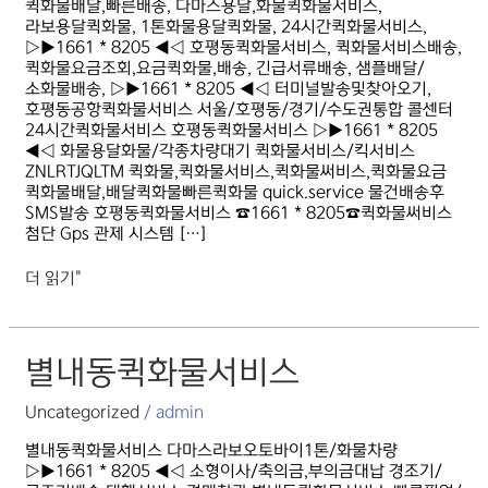
퀵화물배달,빠른배송, 다마스용달,화물퀵화물서비스,
라보용달퀵화물, 1톤화물용달퀵화물, 24시간퀵화물서비스,
▷▶1661 * 8205 ◀◁ 호평동퀵화물서비스, 퀵화물서비스배송,
퀵화물요금조회,요금퀵화물,배송, 긴급서류배송, 샘플배달/
소화물배송, ▷▶1661 * 8205 ◀◁ 터미널발송및찾아오기,
호평동공항퀵화물서비스 서울/호평동/경기/수도권통합 콜센터
24시간퀵화물서비스 호평동퀵화물서비스 ▷▶1661 * 8205
◀◁ 화물용달화물/각종차량대기 퀵화물서비스/킥서비스
ZNLRTJQLTM 퀵화물,퀵화물서비스,퀵화물써비스,퀵화물요금
퀵화물배달,배달퀵화물빠른퀵화물 quick.service 물건배송후
SMS발송 호평동퀵화물서비스 ☎1661 * 8205☎퀵화물써비스
첨단 Gps 관제 시스템 […]
더 읽기"
별내동퀵화물서비스
별내동퀵화물서비스
Uncategorized
/
admin
별내동퀵화물서비스 다마스라보오토바이1톤/화물차량
▷▶1661 * 8205 ◀◁ 소형이사/축의금,부의금대납 경조기/