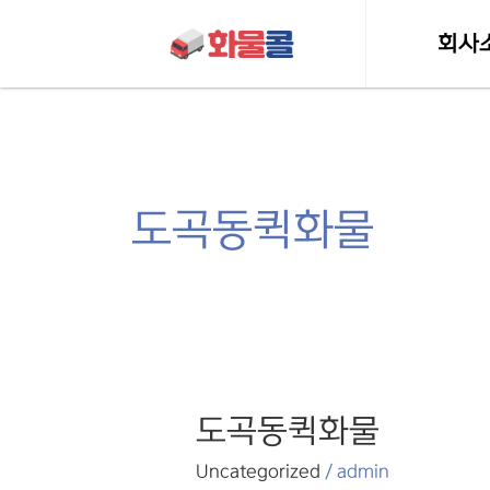
콘텐츠로
건너뛰기
회사
인사
허가 및 
도곡동퀵화물
도곡동퀵화물
도곡동퀵화물
Uncategorized
/
admin