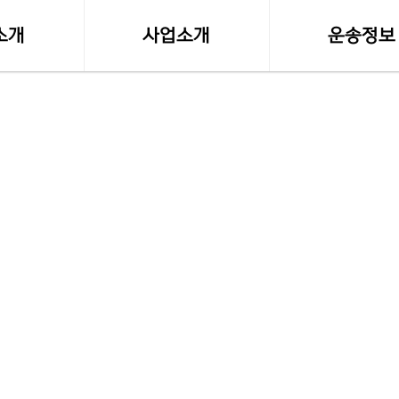
소개
사업소개
운송정보
말
사업영역
실시간 화물접
등록사항
소형화물(다마스,라보)
화물차량제원
수도권 화물운송
전국화물 운송료
전국화물운송
혼적화물 운송료
오토바이퀵사업부
화물운송 이용
전국함바(혼적)차량
고속버스터미널-