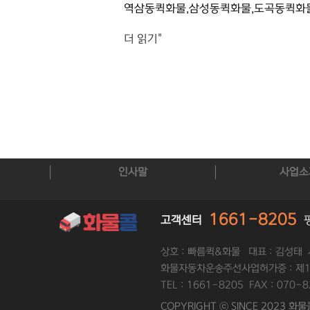
역삼동퀵화물,삼성동퀵화물,도곡동퀵화
더 읽기"
인사말
사업소
1661-8205
고객센터
상호 : 빠름퀵&화물 대표 : 김성태 
화물자동차운송주선사업허가증 : 제1
TEL : 1661-8205 FAX : 070-
COPYRIGHT ⓒ SINCE 2023 화물콜