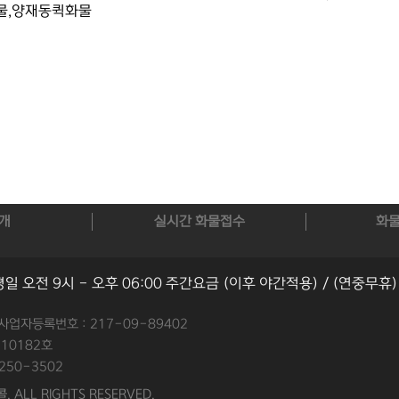
물,양재동퀵화물
개
실시간 화물접수
화
평일 오전 9시 - 오후 06:00 주간요금 (이후 야간적용) / (연중무휴)
사업자등록번호 : 217-09-89402
10182호
8250-3502
. ALL RIGHTS RESERVED.