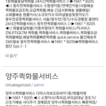
1톤화물용달퀵화물 24시간퀵화물서비스 ▷▶1661 * 8205
◀◁ 동두천퀵화물서비스 수험생이동/연예인이동/사람배송
퀵화물요금조회,요금퀵화물,배송 긴급서류배송 샘플배달/
소화물배송 원룸이사/소규모이사 터미널발송및찾아오기
동두천공항퀵화물서비스 서울/동두천/경기/수도권통합 콜센터
24시간퀵화물서비스 동두천퀵화물서비스 ▷▶1661 * 8205
◀◁ 화물용달화물/각종차량대기 퀵화물서비스/킥서비스
ZNLRTJQLTM 퀵화물,퀵화물서비스,퀵화물써비스,퀵화물요금
퀵화물배달,배달퀵화물빠른퀵화물 quick.service 물건배송후
SMS발송 동두천퀵화물서비스 ☎1661 * 8205☎퀵화물써비스
첨단 Gps […]
더 읽기"
양주퀵화물서비스
양주퀵화물서비스
Uncategorized
/
admin
양주시퀵화물서비스 다마스라보오토바이1톤/화물차량
▷▶1661 * 8205 ◀◁ 소형이사/축의금,부의금대납 경조기/
근조기배송 사다주기 경매참관 양주시퀵화물서비스 빠른픽업/