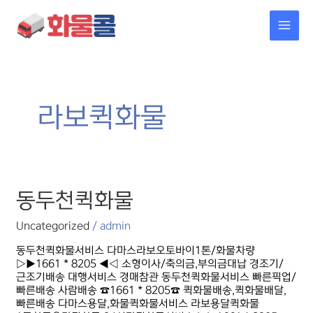
콘텐츠로
MAI
건너뛰기
MEN
라보퀵화물
동두천퀵화물
동두천퀵화물
Uncategorized
/
admin
동두천퀵화물서비스 다마스라보오토바이1톤/화물차량
▷▶1661 * 8205 ◀◁ 소형이사/축의금,부의금대납 경조기/
근조기배송 대행서비스 경매참관 동두천퀵화물서비스 빠른픽업/
빠른배송 사람배송 ☎1661 * 8205☎ 퀵화물배송,퀵화물배달,
빠른배송 다마스용달,화물퀵화물서비스 라보용달퀵화물