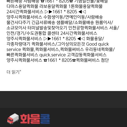
빠른배송 사람배송 ☎1661 * 8205☎ 기념일선물/꽃배달
다마스용달퀵화물 라보용달퀵화물 1톤화물용달퀵화물
24시간퀵화물서비스 ▷▶1661 * 8205 ◀◁
양주시퀵화물서비스 수험생이동/연예인이동/사람배송
물건사다주기 긴급서류베송 샘플배달/소화물배송 원룸이사/
소규모이사 터미널발송및찾아오기 인천공항퀵화물서비스 서울/
인천/경기/수도권통합 콜센터 24시간퀵화물서비스
양주시퀵화물서비스 ▷▶1661 * 8205 ◀◁ 화물용달/
각종차량대기 퀵화물서비스/그이상의모든것 Good quick
service 퀵화물,퀵화물서비스,퀵화물써비스 우리동네퀵화물/
빠른퀵화물서비스 quick.service 고객감동퀵화물서비스
양주시퀵화물서비스 ☎1661 * 8205☎퀵화물써비스 첨단
더 읽기"