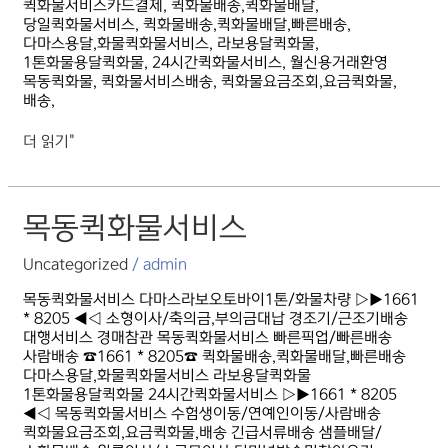
퀵화물서비스카드결제, 퀵화물배송,퀵화물배달,
당일퀵화물서비스, 퀵화물배송,퀵화물배달,빠른배송,
다마스용달,화물퀵화물서비스, 라보용달퀵화물,
1톤화물용달퀵화물, 24시간퀵화물서비스, 월신용거래환영
목동퀵화물, 퀵화물서비스배송, 퀵화물요금조회,요금퀵화물,
배송,
더 읽기"
목동퀵화물서비스
목동퀵화물서비스
Uncategorized
/
admin
목동퀵화물서비스 다마스라보오토바이1톤/화물차량 ▷▶1661
* 8205 ◀◁ 소형이사/축의금,부의금대납 경조기/근조기배송
대행서비스 경매참관 목동퀵화물서비스 빠른픽업/빠른배송
사람배송 ☎1661 * 8205☎ 퀵화물배송,퀵화물배달,빠른배송
다마스용달,화물퀵화물서비스 라보용달퀵화물
1톤화물용달퀵화물 24시간퀵화물서비스 ▷▶1661 * 8205
◀◁ 목동퀵화물서비스 수험생이동/연예인이동/사람배송
퀵화물요금조회,요금퀵화물,배송 긴급서류배송 샘플배달/