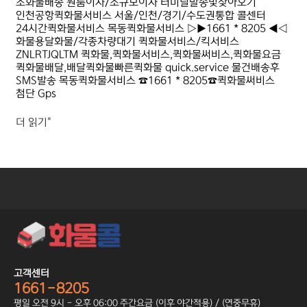
소화물배송 원룸이사/소규모이사 터미널발송및찾아오기
인천공항퀵화물서비스 서울/인천/경기/수도권통합 콜센터
24시간퀵화물서비스 목동퀵화물서비스 ▷▶1661 * 8205 ◀◁
화물용달화물/각종차량대기 퀵화물서비스/킥서비스
ZNLRTJQLTM 퀵화물,퀵화물서비스,퀵화물써비스,퀵화물요금
퀵화물배달,배달퀵화물빠른퀵화물 quick.service 물건배송후
SMS발송 목동퀵화물서비스 ☎1661 * 8205☎퀵화물써비스
첨단 Gps
더 읽기"
고객센터
1661-8205
평일 오전 9시 - 오후 06:00 주간요금 (이후 야간적용) / (연중무휴)