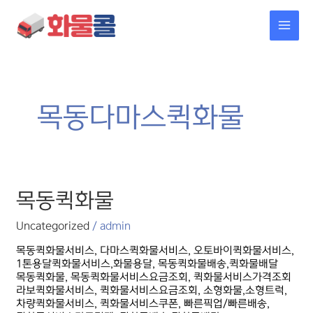
콘텐츠로
MAI
건너뛰기
MEN
목동다마스퀵화물
목동퀵화물
목동퀵화물
Uncategorized
/
admin
목동퀵화물서비스, 다마스퀵화물서비스, 오토바이퀵화물서비스,
1톤용달퀵화물서비스,화물용달, 목동퀵화물배송,퀵화물배달
목동퀵화물, 목동퀵화물서비스요금조회, 퀵화물서비스가격조회
라보퀵화물서비스, 퀵화물서비스요금조회, 소형화물,소형트럭,
차량퀵화물서비스, 퀵화물서비스쿠폰, 빠른픽업/빠른배송,