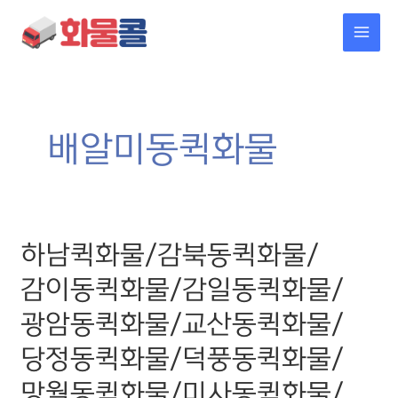
콘텐츠로
MAI
건너뛰기
MEN
배알미동퀵화물
하남퀵화물/
하남퀵화물/감북동퀵화물/
감북동퀵화물/
감이동퀵화물/
감이동퀵화물/감일동퀵화물/
감일동퀵화물/
광암동퀵화물/
광암동퀵화물/교산동퀵화물/
교산동퀵화물/
당정동퀵화물/
당정동퀵화물/덕풍동퀵화물/
덕풍동퀵화물/
망월동퀵화물/
망월동퀵화물/미사동퀵화물/
미사동퀵화물/