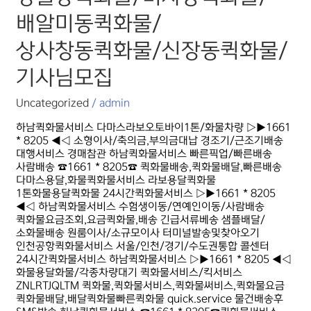
배알미동퀵화물/
배알미동퀵화물/
상사창동퀵화물/
신장동퀵화물/
상사창동퀵화물/신장동퀵화물/
기사님모집
기사님모집
Uncategorized
/
admin
하남퀵화물서비스 다마스라보오토바이1톤/화물차량 ▷▶1661
* 8205 ◀◁ 소형이사/축의금,부의금대납 경조기/근조기배송
대행서비스 경매참관 하남퀵화물서비스 빠른픽업/빠른배송
사람배송 ☎1661 * 8205☎ 퀵화물배송,퀵화물배달,빠른배송
다마스용달,화물퀵화물서비스 라보용달퀵화물
1톤화물용달퀵화물 24시간퀵화물서비스 ▷▶1661 * 8205
◀◁ 하남퀵화물서비스 수험생이동/연예인이동/사람배송
퀵화물요금조회,요금퀵화물,배송 긴급서류베송 샘플배달/
소화물배송 원룸이사/소규모이사 터미널발송및찾아오기
인천공항퀵화물서비스 서울/인천/경기/수도권통합 콜센터
24시간퀵화물서비스 하남퀵화물서비스 ▷▶1661 * 8205 ◀◁
화물용달화물/각종차량대기 퀵화물서비스/킥서비스
ZNLRTJQLTM 퀵화물,퀵화물서비스,퀵화물써비스,퀵화물요금
퀵화물배달,배달퀵화물빠른퀵화물 quick.service 물건배송후