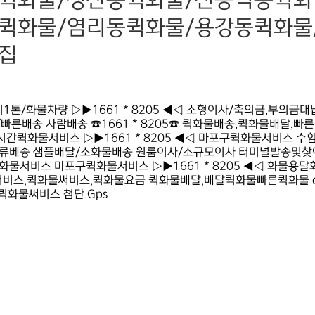
퀵화물/성산동퀵화물/신공덕동퀵화
퀵화물/염리동퀵화물/용강동퀵화물
집
/화물차량 ▷▶1661 * 8205 ◀◁ 소형이사/축의금,부의금
른배송 사람배송 ☎1661 * 8205☎ 퀵화물배송,퀵화물배달,
간퀵화물서비스 ▷▶1661 * 8205 ◀◁ 마포구퀵화물서비스 
류베송 샘플배달/소화물배송 원룸이사/소규모이사 터미널발송및찾
화물서비스 마포구퀵화물서비스 ▷▶1661 * 8205 ◀◁ 화물용
서비스,퀵화물써비스,퀵화물요금 퀵화물배달,배달퀵화물빠른퀵화물 quic
☎퀵화물써비스 첨단 Gps