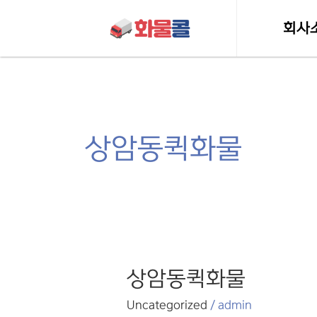
콘텐츠로
건너뛰기
회사
인사
허가 및 
상암동퀵화물
상암동퀵화물
상암동퀵화물
Uncategorized
/
admin