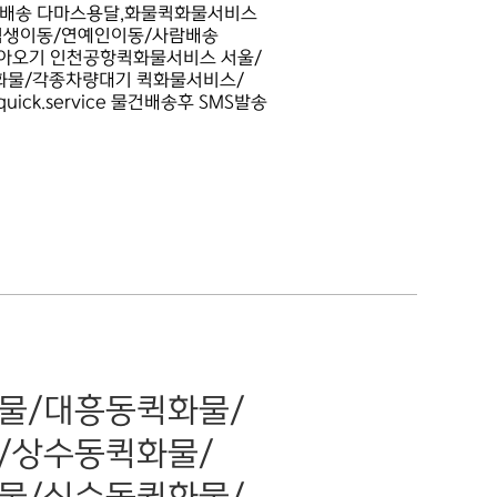
빠른배송 다마스용달,화물퀵화물서비스
수험생이동/연예인이동/사람배송
아오기 인천공항퀵화물서비스 서울/
달화물/각종차량대기 퀵화물서비스/
k.service 물건배송후 SMS발송
물/대흥동퀵화물/
/상수동퀵화물/