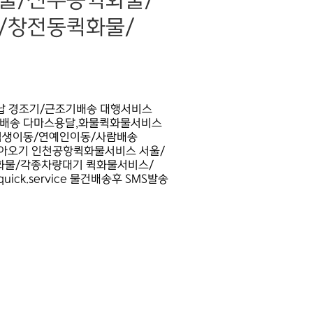
물/신수동퀵화물/
/창전동퀵화물/
대납 경조기/근조기배송 대행서비스
빠른배송 다마스용달,화물퀵화물서비스
수험생이동/연예인이동/사람배송
아오기 인천공항퀵화물서비스 서울/
달화물/각종차량대기 퀵화물서비스/
k.service 물건배송후 SMS발송