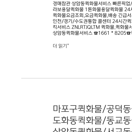
경매참관 상암동퀵화물서비스 빠른픽업/빠
라보용달퀵화물 1톤화물용달퀵화물 24시
퀵화물요금조회,요금퀵화물,배송 긴급서
인천/경기/수도권통합 콜센터 24시간퀵
킥서비스 ZNLRTJQLTM 퀵화물,퀵화물
상암동퀵화물서비스 ☎1661 * 8205
더 읽기"
마포구퀵화물/
마포구퀵화물/공덕동
공덕동퀵화물/
구수동퀵화물/
도화동퀵화물/동교동
노고산동퀵화물/
대흥동퀵화물/