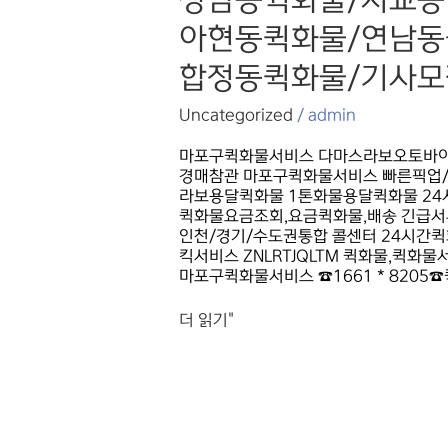
상암동퀵화물/서교동
도화동퀵화물/
아현동퀵화물/연남동
동교동퀵화물/
마포동퀵화물/
합정동퀵화물/기사모
망원동퀵화물/
상수동퀵화물/
상암동퀵화물/
Uncategorized
/
admin
서교동퀵화물/
성산동퀵화물/
마포구퀵화물서비스 다마스라보오토바이1톤
신공덕동퀵화물/
경매참관 마포구퀵화물서비스 빠른픽업/빠
신수동퀵화물/
라보용달퀵화물 1톤화물용달퀵화물 24시
아현동퀵화물/
퀵화물요금조회,요금퀵화물,배송 긴급서
연남동퀵화물/
인천/경기/수도권통합 콜센터 24시간퀵
염리동퀵화물/
킥서비스 ZNLRTJQLTM 퀵화물,퀵화물
용강동퀵화물/
마포구퀵화물서비스 ☎1661 * 8205
창전동퀵화물/
합정동퀵화물/
더 읽기"
기사모집