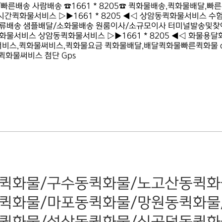
른배송 사람배송 ☎1661 * 8205☎ 퀵화물배송,퀵화물배달,
간퀵화물서비스 ▷▶1661 * 8205 ◀◁ 상암동퀵화물서비스 
류배송 샘플배달/소화물배송 원룸이사/소규모이사 터미널발송및찾
화물서비스 상암동퀵화물서비스 ▷▶1661 * 8205 ◀◁ 화물용
서비스,퀵화물써비스,퀵화물요금 퀵화물배달,배달퀵화물빠른퀵화물 quic
☎퀵화물써비스 첨단 Gps
퀵화물/구수동퀵화물/노고산동퀵화
퀵화물/마포동퀵화물/망원동퀵화물