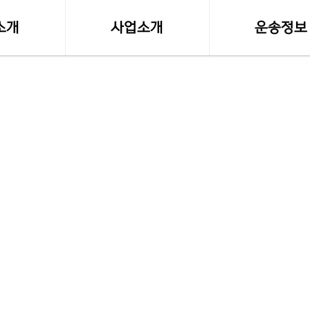
소개
사업소개
운송정보
말
사업영역
실시간 화물접
등록사항
소형화물(다마스,라보)
화물차량제원
수도권 화물운송
전국화물 운송료
전국화물운송
혼적화물 운송료
오토바이퀵사업부
화물운송 이용
전국함바(혼적)차량
고속버스터미널-