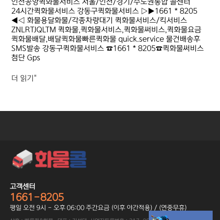
인천공항퀵화물서비스 서울/인천/경기/수도권통합 콜센터
24시간퀵화물서비스 강동구퀵화물서비스 ▷▶1661 * 8205
◀◁ 화물용달화물/각종차량대기 퀵화물서비스/킥서비스
ZNLRTJQLTM 퀵화물,퀵화물서비스,퀵화물써비스,퀵화물요금
퀵화물배달,배달퀵화물빠른퀵화물 quick.service 물건배송후
SMS발송 강동구퀵화물서비스 ☎1661 * 8205☎퀵화물써비스
첨단 Gps
더 읽기"
고객센터
1661-8205
평일 오전 9시 - 오후 06:00 주간요금 (이후 야간적용) / (연중무휴)