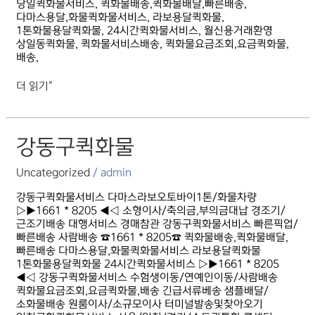
당일퀵화물서비스, 퀵화물배송,퀵화물배달,빠른배송,
다마스용달,화물퀵화물서비스, 라보용달퀵화물,
1톤화물용달퀵화물, 24시간퀵화물서비스, 월신용거래환영
상일동퀵화물, 퀵화물서비스배송, 퀵화물요금조회,요금퀵화물,
배송,
더 읽기"
강동구퀵화물
강동구퀵화물
Uncategorized
/
admin
강동구퀵화물서비스 다마스라보오토바이1톤/화물차량
▷▶1661 * 8205 ◀◁ 소형이사/축의금,부의금대납 경조기/
근조기배송 대행서비스 경매참관 강동구퀵화물서비스 빠른픽업/
빠른배송 사람배송 ☎1661 * 8205☎ 퀵화물배송,퀵화물배달,
빠른배송 다마스용달,화물퀵화물서비스 라보용달퀵화물
1톤화물용달퀵화물 24시간퀵화물서비스 ▷▶1661 * 8205
◀◁ 강동구퀵화물서비스 수험생이동/연예인이동/사람배송
퀵화물요금조회,요금퀵화물,배송 긴급서류베송 샘플배달/
소화물배송 원룸이사/소규모이사 터미널발송및찾아오기