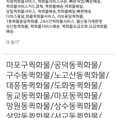
차량퀵화물서비스, 퀵화물서비스쿠폰, 빠른픽업/빠른배송,
퀵화물서비스카드결제, 퀵화물배송,퀵화물배달,
당일퀵화물서비스, 퀵화물배송,퀵화물배달,빠른배송,
다마스용달,화물퀵화물서비스, 라보용달퀵화물,
1톤화물용달퀵화물, 24시간퀵화물서비스, 월신용거래환영
성산동퀵화물, 퀵화물서비스배송, 퀵화물요금조회,요금퀵화물,
배송,
더 읽기"
마포구퀵화물/
마포구퀵화물/공덕동퀵화물/
공덕동퀵화물/
구수동퀵화물/
구수동퀵화물/노고산동퀵화물/
노고산동퀵화물/
대흥동퀵화물/
대흥동퀵화물/도화동퀵화물/
도화동퀵화물/
동교동퀵화물/
동교동퀵화물/마포동퀵화물/
마포동퀵화물/
망원동퀵화물/
망원동퀵화물/상수동퀵화물/
상수동퀵화물/
상암동퀵화물/
상암동퀵화물/서교동퀵화물/
서교동퀵화물/