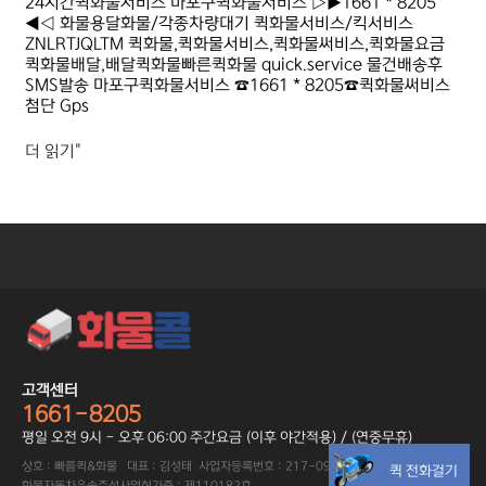
24시간퀵화물서비스 마포구퀵화물서비스 ▷▶1661 * 8205
◀◁ 화물용달화물/각종차량대기 퀵화물서비스/킥서비스
ZNLRTJQLTM 퀵화물,퀵화물서비스,퀵화물써비스,퀵화물요금
퀵화물배달,배달퀵화물빠른퀵화물 quick.service 물건배송후
SMS발송 마포구퀵화물서비스 ☎1661 * 8205☎퀵화물써비스
첨단 Gps
더 읽기"
고객센터
1661-8205
평일 오전 9시 - 오후 06:00 주간요금 (이후 야간적용) / (연중무휴)
상호 : 빠름퀵&화물 대표 : 김성태 사업자등록번호 : 217-09-89402
퀵 전화걸기
화물자동차운송주선사업허가증 : 제110182호