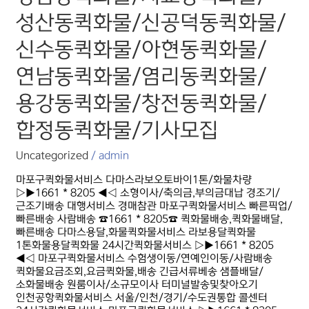
성산동퀵화물/
성산동퀵화물/신공덕동퀵화물/
신공덕동퀵화물/
신수동퀵화물/
신수동퀵화물/아현동퀵화물/
아현동퀵화물/
연남동퀵화물/
연남동퀵화물/염리동퀵화물/
염리동퀵화물/
용강동퀵화물/
용강동퀵화물/창전동퀵화물/
창전동퀵화물/
합정동퀵화물/
합정동퀵화물/기사모집
기사모집
Uncategorized
/
admin
마포구퀵화물서비스 다마스라보오토바이1톤/화물차량
▷▶1661 * 8205 ◀◁ 소형이사/축의금,부의금대납 경조기/
근조기배송 대행서비스 경매참관 마포구퀵화물서비스 빠른픽업/
빠른배송 사람배송 ☎1661 * 8205☎ 퀵화물배송,퀵화물배달,
빠른배송 다마스용달,화물퀵화물서비스 라보용달퀵화물
1톤화물용달퀵화물 24시간퀵화물서비스 ▷▶1661 * 8205
◀◁ 마포구퀵화물서비스 수험생이동/연예인이동/사람배송
퀵화물요금조회,요금퀵화물,배송 긴급서류베송 샘플배달/
소화물배송 원룸이사/소규모이사 터미널발송및찾아오기
인천공항퀵화물서비스 서울/인천/경기/수도권통합 콜센터