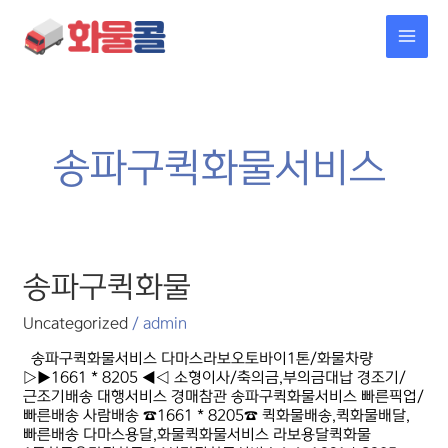
콘텐츠로
MAI
건너뛰기
MEN
송파구퀵화물서비스
송파구퀵화물
송파구퀵화물
Uncategorized
/
admin
송파구퀵화물서비스 다마스라보오토바이1톤/화물차량
▷▶1661 * 8205 ◀◁ 소형이사/축의금,부의금대납 경조기/
근조기배송 대행서비스 경매참관 송파구퀵화물서비스 빠른픽업/
빠른배송 사람배송 ☎1661 * 8205☎ 퀵화물배송,퀵화물배달,
빠른배송 다마스용달,화물퀵화물서비스 라보용달퀵화물