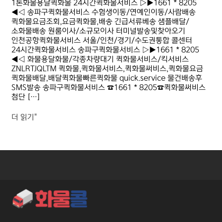
1톤화물용달퀵화물 24시간퀵화물서비스 ▷▶1661 * 8205
◀◁ 송파구퀵화물서비스 수험생이동/연예인이동/사람배송
퀵화물요금조회,요금퀵화물,배송 긴급서류베송 샘플배달/
소화물배송 원룸이사/소규모이사 터미널발송및찾아오기
인천공항퀵화물서비스 서울/인천/경기/수도권통합 콜센터
24시간퀵화물서비스 송파구퀵화물서비스 ▷▶1661 * 8205
◀◁ 화물용달화물/각종차량대기 퀵화물서비스/킥서비스
ZNLRTJQLTM 퀵화물,퀵화물서비스,퀵화물써비스,퀵화물요금
퀵화물배달,배달퀵화물빠른퀵화물 quick.service 물건배송후
SMS발송 송파구퀵화물서비스 ☎1661 * 8205☎퀵화물써비스
첨단 […]
더 읽기"