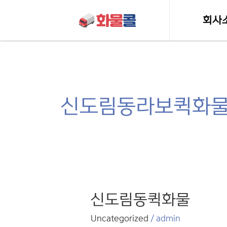
콘텐츠로
건너뛰기
회사
인사
허가 및 
신도림동라보퀵화
신도림동퀵화물
신도림동퀵화물
Uncategorized
/
admin