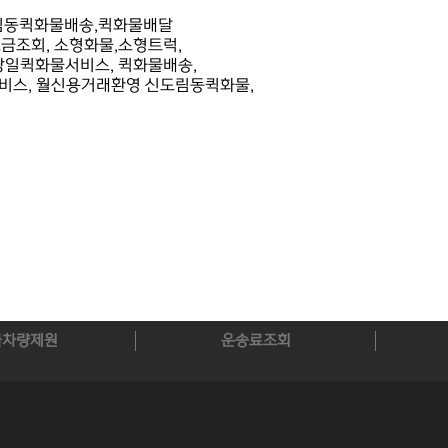
도림동퀵화물배송,퀵화물배달
조회, 소형화물,소형트럭,
당일퀵화물서비스, 퀵화물배송,
비스, 월신용거래환영 신도림동퀵화물,
물차량제원
운송료조회