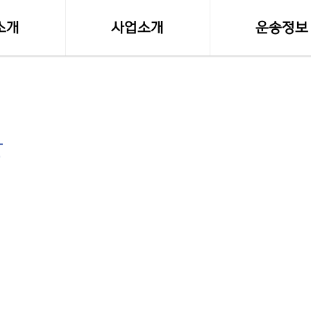
소개
사업소개
운송정보
말
사업영역
실시간 화물접
등록사항
소형화물(다마스,라보)
화물차량제원
수도권 화물운송
전국화물 운송료
물
전국화물운송
혼적화물 운송료
오토바이퀵사업부
화물운송 이용
전국함바(혼적)차량
고속버스터미널-