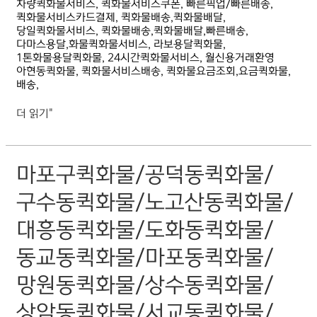
차량퀵화물서비스, 퀵화물서비스쿠폰, 빠른픽업/빠른배송,
퀵화물서비스카드결제, 퀵화물배송,퀵화물배달,
당일퀵화물서비스, 퀵화물배송,퀵화물배달,빠른배송,
다마스용달,화물퀵화물서비스, 라보용달퀵화물,
1톤화물용달퀵화물, 24시간퀵화물서비스, 월신용거래환영
아현동퀵화물, 퀵화물서비스배송, 퀵화물요금조회,요금퀵화물,
배송,
더 읽기"
마포구퀵화물/
마포구퀵화물/공덕동퀵화물/
공덕동퀵화물/
구수동퀵화물/
구수동퀵화물/노고산동퀵화물/
노고산동퀵화물/
대흥동퀵화물/
대흥동퀵화물/도화동퀵화물/
도화동퀵화물/
동교동퀵화물/
동교동퀵화물/마포동퀵화물/
마포동퀵화물/
망원동퀵화물/
망원동퀵화물/상수동퀵화물/
상수동퀵화물/
상암동퀵화물/
상암동퀵화물/서교동퀵화물/
서교동퀵화물/