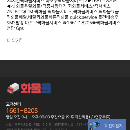
24시간퀵화물서비스 마포구퀵화물서비스 ▷▶1661 * 8205
◀◁ 화물용달화물/각종차량대기 퀵화물서비스/킥서비스
ZNLRTJQLTM 퀵화물,퀵화물서비스,퀵화물써비스,퀵화물요금
퀵화물배달,배달퀵화물빠른퀵화물 quick.service 물건배송후
SMS발송 마포구퀵화물서비스 ☎1661 * 8205☎퀵화물써비스
첨단 Gps
더 읽기"
고객센터
1661-8205
평일 오전 9시 - 오후 06:00 주간요금 (이후 야간적용) / (연중무휴)
상호 : 빠름퀵&화물 대표 : 김성태 사업자등록번호 : 217-09-89402
퀵 전화걸기
화물자동차운송주선사업허가증 : 제110182호