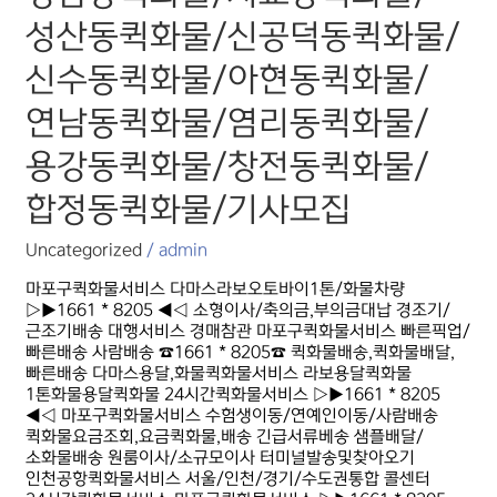
성산동퀵화물/
성산동퀵화물/신공덕동퀵화물/
신공덕동퀵화물/
신수동퀵화물/
신수동퀵화물/아현동퀵화물/
아현동퀵화물/
연남동퀵화물/
연남동퀵화물/염리동퀵화물/
염리동퀵화물/
용강동퀵화물/
용강동퀵화물/창전동퀵화물/
창전동퀵화물/
합정동퀵화물/
합정동퀵화물/기사모집
기사모집
Uncategorized
/
admin
마포구퀵화물서비스 다마스라보오토바이1톤/화물차량
▷▶1661 * 8205 ◀◁ 소형이사/축의금,부의금대납 경조기/
근조기배송 대행서비스 경매참관 마포구퀵화물서비스 빠른픽업/
빠른배송 사람배송 ☎1661 * 8205☎ 퀵화물배송,퀵화물배달,
빠른배송 다마스용달,화물퀵화물서비스 라보용달퀵화물
1톤화물용달퀵화물 24시간퀵화물서비스 ▷▶1661 * 8205
◀◁ 마포구퀵화물서비스 수험생이동/연예인이동/사람배송
퀵화물요금조회,요금퀵화물,배송 긴급서류베송 샘플배달/
소화물배송 원룸이사/소규모이사 터미널발송및찾아오기
인천공항퀵화물서비스 서울/인천/경기/수도권통합 콜센터