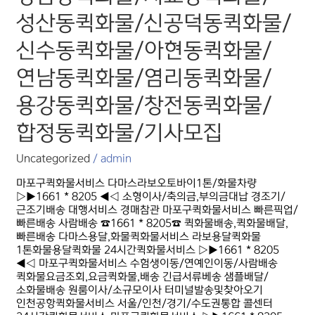
성산동퀵화물/
성산동퀵화물/신공덕동퀵화물/
신공덕동퀵화물/
신수동퀵화물/
신수동퀵화물/아현동퀵화물/
아현동퀵화물/
연남동퀵화물/
연남동퀵화물/염리동퀵화물/
염리동퀵화물/
용강동퀵화물/
용강동퀵화물/창전동퀵화물/
창전동퀵화물/
합정동퀵화물/
합정동퀵화물/기사모집
기사모집
Uncategorized
/
admin
마포구퀵화물서비스 다마스라보오토바이1톤/화물차량
▷▶1661 * 8205 ◀◁ 소형이사/축의금,부의금대납 경조기/
근조기배송 대행서비스 경매참관 마포구퀵화물서비스 빠른픽업/
빠른배송 사람배송 ☎1661 * 8205☎ 퀵화물배송,퀵화물배달,
빠른배송 다마스용달,화물퀵화물서비스 라보용달퀵화물
1톤화물용달퀵화물 24시간퀵화물서비스 ▷▶1661 * 8205
◀◁ 마포구퀵화물서비스 수험생이동/연예인이동/사람배송
퀵화물요금조회,요금퀵화물,배송 긴급서류베송 샘플배달/
소화물배송 원룸이사/소규모이사 터미널발송및찾아오기
인천공항퀵화물서비스 서울/인천/경기/수도권통합 콜센터