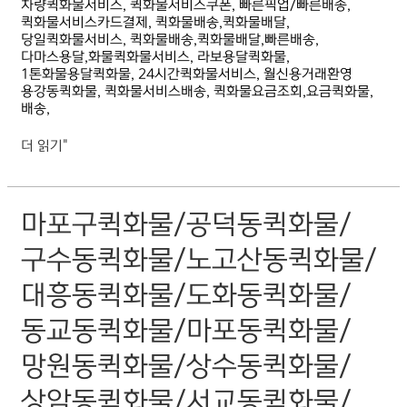
차량퀵화물서비스, 퀵화물서비스쿠폰, 빠른픽업/빠른배송,
퀵화물서비스카드결제, 퀵화물배송,퀵화물배달,
당일퀵화물서비스, 퀵화물배송,퀵화물배달,빠른배송,
다마스용달,화물퀵화물서비스, 라보용달퀵화물,
1톤화물용달퀵화물, 24시간퀵화물서비스, 월신용거래환영
용강동퀵화물, 퀵화물서비스배송, 퀵화물요금조회,요금퀵화물,
배송,
더 읽기"
마포구퀵화물/
마포구퀵화물/공덕동퀵화물/
공덕동퀵화물/
구수동퀵화물/
구수동퀵화물/노고산동퀵화물/
노고산동퀵화물/
대흥동퀵화물/
대흥동퀵화물/도화동퀵화물/
도화동퀵화물/
동교동퀵화물/
동교동퀵화물/마포동퀵화물/
마포동퀵화물/
망원동퀵화물/
망원동퀵화물/상수동퀵화물/
상수동퀵화물/
상암동퀵화물/
상암동퀵화물/서교동퀵화물/
서교동퀵화물/