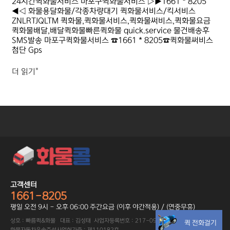
24시간퀵화물서비스 마포구퀵화물서비스 ▷▶1661 * 8205
◀◁ 화물용달화물/각종차량대기 퀵화물서비스/킥서비스
ZNLRTJQLTM 퀵화물,퀵화물서비스,퀵화물써비스,퀵화물요금
퀵화물배달,배달퀵화물빠른퀵화물 quick.service 물건배송후
SMS발송 마포구퀵화물서비스 ☎1661 * 8205☎퀵화물써비스
첨단 Gps
더 읽기"
고객센터
1661-8205
평일 오전 9시 - 오후 06:00 주간요금 (이후 야간적용) / (연중무휴)
상호 : 빠름퀵&화물 대표 : 김성태 사업자등록번호 : 217-09-89402
퀵 전화걸기
화물자동차운송주선사업허가증 : 제110182호